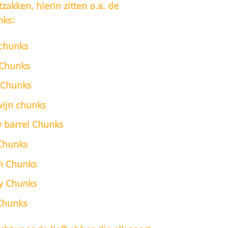
tzakken, hierin zitten o.a. de
 60,00.
€ 52,00.
nks:
chunks
 Chunks
 Chunks
ijn chunks
 barrel Chunks
Chunks
n Chunks
y Chunks
Chunks