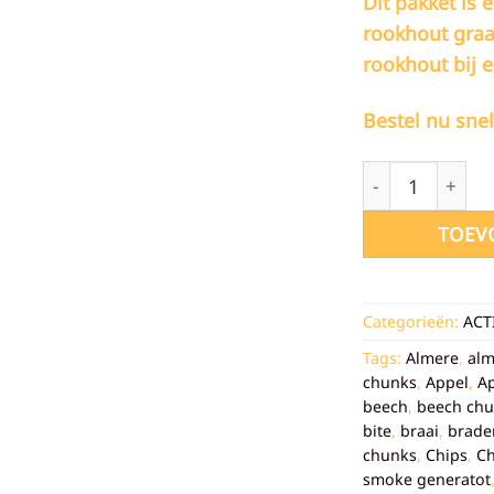
Dit pakket is 
rookhout graa
rookhout bij e
Bestel nu snel
Rookhout chunk
TOEV
Categorieën:
ACT
Tags:
Almere
,
al
chunks
,
Appel
,
A
beech
,
beech ch
bite
,
braai
,
brade
chunks
,
Chips
,
C
smoke generatot