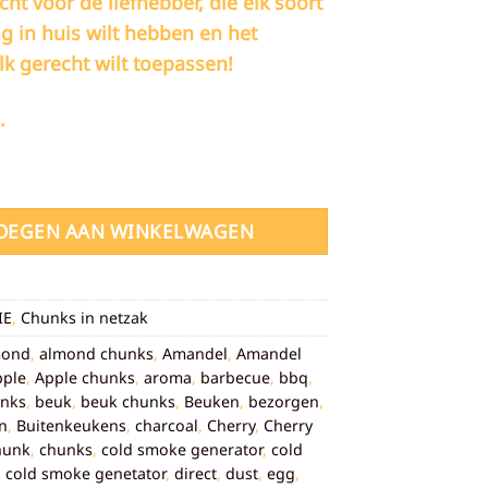
echt voor de liefhebber, die elk soort
g in huis wilt hebben en het
lk gerecht wilt toepassen!
.
s pakket - 9KG - Netzakken B aantal
OEGEN AAN WINKELWAGEN
IE
,
Chunks in netzak
mond
,
almond chunks
,
Amandel
,
Amandel
pple
,
Apple chunks
,
aroma
,
barbecue
,
bbq
,
unks
,
beuk
,
beuk chunks
,
Beuken
,
bezorgen
,
n
,
Buitenkeukens
,
charcoal
,
Cherry
,
Cherry
hunk
,
chunks
,
cold smoke generator
,
cold
,
cold smoke genetator
,
direct
,
dust
,
egg
,