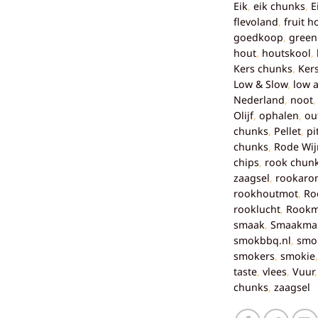
Eik
,
eik chunks
,
E
flevoland
,
fruit h
goedkoop
,
green
hout
,
houtskool
,
Kers chunks
,
Ker
Low & Slow
,
low 
Nederland
,
noot
Olijf
,
ophalen
,
ou
chunks
,
Pellet
,
pi
chunks
,
Rode Wij
chips
,
rook chun
zaagsel
,
rookaro
rookhoutmot
,
Ro
rooklucht
,
Rookm
smaak
,
Smaakma
smokbbq.nl
,
smo
smokers
,
smokie
taste
,
vlees
,
Vuur
chunks
,
zaagsel