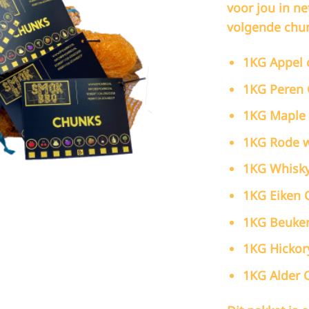
voor jou in ne
€
volgende chu
1KG Appel 
1KG Peren
1KG Maple
1KG Rode w
1KG Whisky
1KG Eiken 
1KG Beuke
1KG Hickor
1KG Alder 