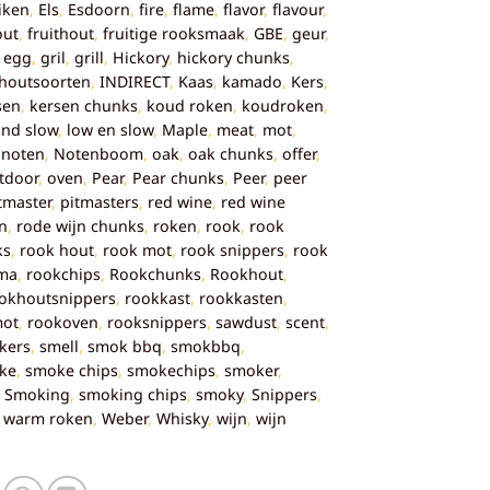
iken
,
Els
,
Esdoorn
,
fire
,
flame
,
flavor
,
flavour
,
out
,
fruithout
,
fruitige rooksmaak
,
GBE
,
geur
,
 egg
,
gril
,
grill
,
Hickory
,
hickory chunks
,
houtsoorten
,
INDIRECT
,
Kaas
,
kamado
,
Kers
,
sen
,
kersen chunks
,
koud roken
,
koudroken
,
and slow
,
low en slow
,
Maple
,
meat
,
mot
,
,
noten
,
Notenboom
,
oak
,
oak chunks
,
offer
,
tdoor
,
oven
,
Pear
,
Pear chunks
,
Peer
,
peer
tmaster
,
pitmasters
,
red wine
,
red wine
n
,
rode wijn chunks
,
roken
,
rook
,
rook
ks
,
rook hout
,
rook mot
,
rook snippers
,
rook
ma
,
rookchips
,
Rookchunks
,
Rookhout
,
okhoutsnippers
,
rookkast
,
rookkasten
,
ot
,
rookoven
,
rooksnippers
,
sawdust
,
scent
,
kers
,
smell
,
smok bbq
,
smokbbq
,
ke
,
smoke chips
,
smokechips
,
smoker
,
,
Smoking
,
smoking chips
,
smoky
,
Snippers
,
,
warm roken
,
Weber
,
Whisky
,
wijn
,
wijn