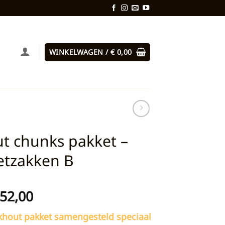
WINKELWAGEN /
€
0,00
t chunks pakket –
etzakken B
orspronkelijke
Huidige
52,00
rijs
prijs
hout pakket samengesteld speciaal
as:
is: