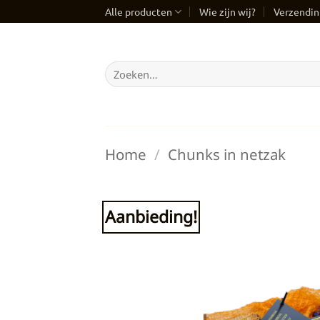
Ga
Alle producten
Wie zijn wij?
Verzendin
naar
inhoud
Zoeken
naar:
Home
/
Chunks in netzak
Aanbieding!