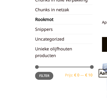
Chunks in netzak
Rookmot
Ap
Snippers
Uncategorized
Unieke olijfhouten
producten
Aan
Min.
Max.
Prijs:
€ 0
—
€ 10
FILTER
prijs
prijs