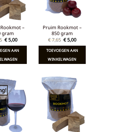
 Rookmot –
Pruim Rookmot –
0 gram
850 gram
Oorspronkelijke
Huidige
Oorspronkelijke
Huidige
5
€
5,00
€
7,65
€
5,00
prijs
prijs
prijs
prijs
was:
is:
was:
is:
EGEN AAN
TOEVOEGEN AAN
€ 7,65.
€ 5,00.
€ 7,65.
€ 5,00.
ELWAGEN
WINKELWAGEN
ng!
Toevoegen
Toevoegen
aan
aan
verlanglijst
verlanglijst