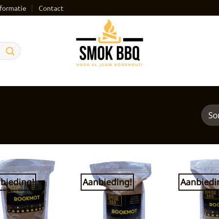
formatie
Contact
bieding!
Aanbieding!
Aanbiedi
Toevoegen
Toevoegen
aan
aan
verlanglijst
verlanglijst