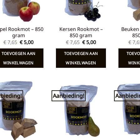
pel Rookmot – 850
Kersen Rookmot –
Beuken
gram
850 gram
85
Oorspronkelijke
Huidige
Oorspronkelijke
Huidige
€
7,65
€
5,00
€
7,65
€
5,00
€
7,6
prijs
prijs
prijs
prijs
was:
is:
was:
is:
TOEVOEGEN AAN
TOEVOEGEN AAN
TOEVO
€ 7,65.
€ 5,00.
€ 7,65.
€ 5,00.
WINKELWAGEN
WINKELWAGEN
WINK
bieding!
Aanbieding!
Aanbiedi
Toevoegen
Toevoegen
aan
aan
verlanglijst
verlanglijst