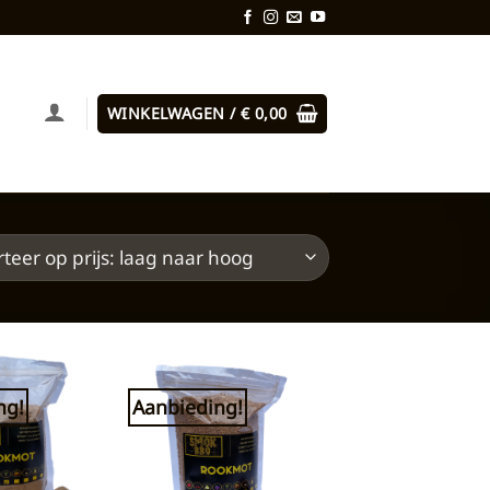
WINKELWAGEN /
€
0,00
ng!
Aanbieding!
Toevoegen
Toevoegen
aan
aan
verlanglijst
verlanglijst