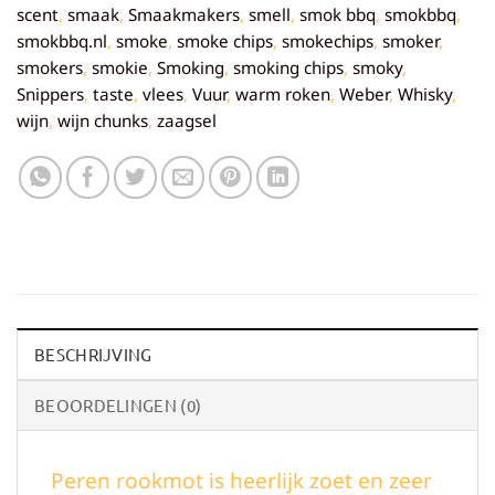
scent
,
smaak
,
Smaakmakers
,
smell
,
smok bbq
,
smokbbq
,
smokbbq.nl
,
smoke
,
smoke chips
,
smokechips
,
smoker
,
smokers
,
smokie
,
Smoking
,
smoking chips
,
smoky
,
Snippers
,
taste
,
vlees
,
Vuur
,
warm roken
,
Weber
,
Whisky
,
wijn
,
wijn chunks
,
zaagsel
BESCHRIJVING
BEOORDELINGEN (0)
Peren rookmot is heerlijk zoet en zeer