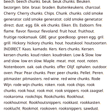
beech
,
beech chunks
,
beuk
,
beuk chunks
,
Beuken
,
bezorgen
,
bite
,
braai
,
braden
,
Buitenkeukens
,
charcoal
,
Cherry
,
Cherry chunks
,
Chips
,
Chunk
,
chunks
,
cold smoke
generator
,
cold smoke generatot
,
cold smoke genetator
,
direct
,
dust
,
egg
,
Eik
,
eik chunks
,
Eiken
,
Els
,
Esdoorn
,
fire
,
flame
,
flavor
,
flavour
,
flevoland
,
fruit hout
,
fruithout
,
fruitige rooksmaak
,
GBE
,
geur
,
goedkoop
,
green egg
,
gril
,
grill
,
Hickory
,
hickory chunks
,
hout
,
houtskool
,
houtsoorten
,
INDIRECT
,
Kaas
,
kamado
,
Kers
,
Kers chunks
,
Kersen
,
kersen chunks
,
koud roken
,
koudroken
,
Low & Slow
,
low
and slow
,
low en slow
,
Maple
,
meat
,
mot
,
noot
,
noten
,
Notenboom
,
oak
,
oak chunks
,
offer
,
Olijf
,
ophalen
,
outdoor
,
oven
,
Pear
,
Pear chunks
,
Peer
,
peer chunks
,
Pellet
,
Peren
,
pitmaster
,
pitmasters
,
red wine
,
red wine chunks
,
Rode
Wijn
,
rode wijn chunks
,
roken
,
rook
,
rook chips
,
rook
chunks
,
rook hout
,
rook mot
,
rook snippers
,
rook zaagsel
,
rookaroma
,
rookchips
,
Rookchunks
,
Rookhout
,
rookhoutmot
,
Rookhoutsnippers
,
rookkast
,
rookkasten
,
rooklucht
,
Rookmot
,
rookoven
,
rooksnippers
,
sawdust
,