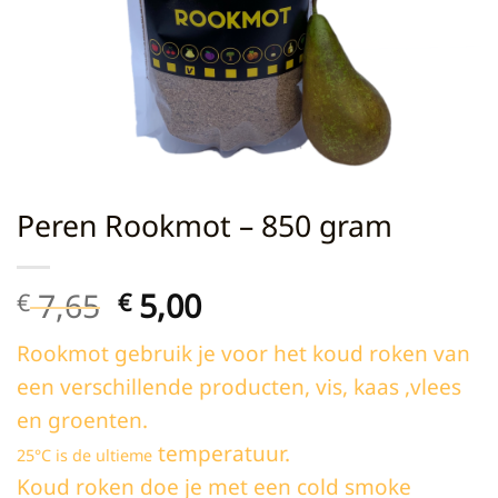
Peren Rookmot – 850 gram
Oorspronkelijke
Huidige
7,65
5,00
€
€
prijs
prijs
Rookmot gebruik je voor het koud roken van
was:
is:
een verschillende producten, vis, kaas ,vlees
€ 7,65.
€ 5,00.
en groenten.
temperatuur.
25°C is de ultieme
Koud roken doe je met een cold smoke