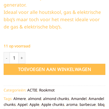
generator.
Ideaal voor alle houtskool, gas & elektrische
bbq’s maar toch voor het meest ideale voor
de gas & elektrische bbq’s.
11 op voorraad
Peren Rookmot - 850 gram aantal
TOEVOEGEN AAN WINKELWAGEN
Categorieën:
ACTIE
,
Rookmot
Tags:
Almere
,
almond
,
almond chunks
,
Amandel
,
Amandel
chunks
,
Appel
,
Apple
,
Apple chunks
,
aroma
,
barbecue
,
bbq
,