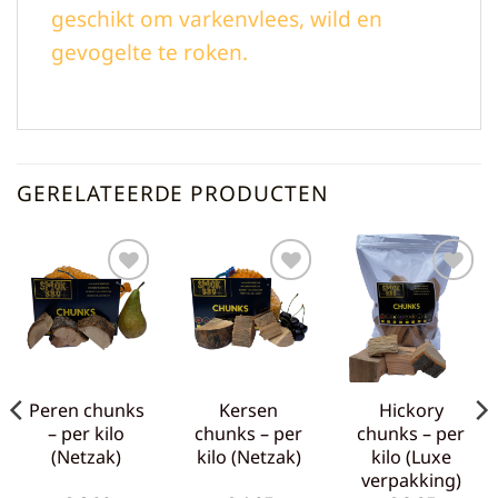
geschikt om varkenvlees, wild en
gevogelte te roken.
GERELATEERDE PRODUCTEN
Toevoegen
Toevoegen
Toevoegen
aan
aan
aan
verlanglijst
verlanglijst
verlanglijst
Peren chunks
Kersen
Hickory
– per kilo
chunks – per
chunks – per
(Netzak)
kilo (Netzak)
kilo (Luxe
verpakking)