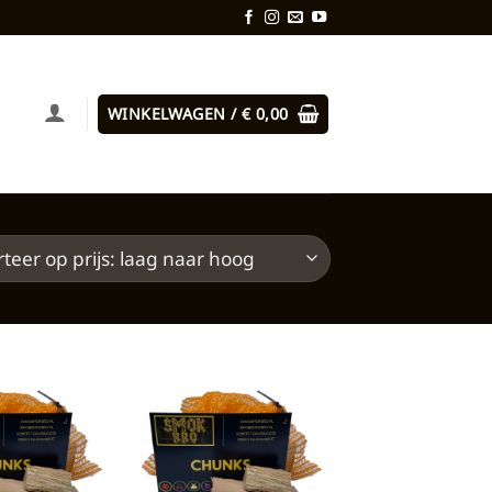
WINKELWAGEN /
€
0,00
Toevoegen
Toevoegen
aan
aan
verlanglijst
verlanglijst