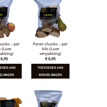
Toevoegen
Toevoegen
aan
aan
verlanglijst
verlanglijst
hunks – per
Peren chunks – per
o (Luxe
kilo (Luxe
akking)
verpakking)
6,95
€
6,95
EGEN AAN
TOEVOEGEN AAN
ELWAGEN
WINKELWAGEN
Toevoegen
Toevoegen
aan
aan