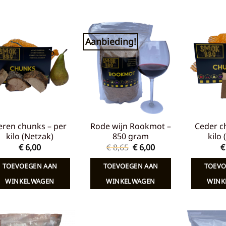
Aanbieding!
Toevoegen
Toevoegen
aan
aan
verlanglijst
verlanglijst
eren chunks – per
Rode wijn Rookmot –
Ceder c
kilo (Netzak)
850 gram
kilo
Oorspronkelijke
Huidige
€
6,00
€
8,65
€
6,00
€
prijs
prijs
was:
is:
TOEVOEGEN AAN
TOEVOEGEN AAN
TOEVO
€ 8,65.
€ 6,00.
WINKELWAGEN
WINKELWAGEN
WINK