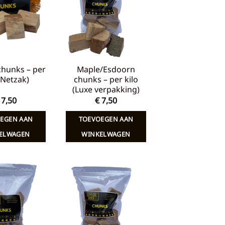
verlanglijst
verlanglijst
chunks – per
Maple/Esdoorn
 (Netzak)
chunks – per kilo
(Luxe verpakking)
7,50
€
7,50
EGEN AAN
TOEVOEGEN AAN
ELWAGEN
WINKELWAGEN
Toevoegen
Toevoegen
aan
aan
verlanglijst
verlanglijst