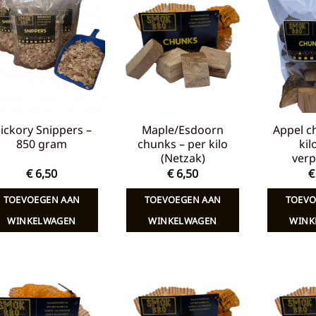
Toevoegen
Toevoegen
aan
aan
verlanglijst
verlanglijst
ickory Snippers –
Maple/Esdoorn
Appel c
850 gram
chunks – per kilo
kil
(Netzak)
verp
€
6,50
€
6,50
€
TOEVOEGEN AAN
TOEVOEGEN AAN
TOEVO
WINKELWAGEN
WINKELWAGEN
WINK
Toevoegen
Toevoegen
aan
aan