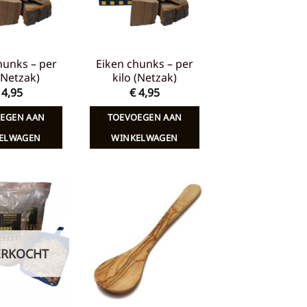
hunks – per
Eiken chunks – per
 (Netzak)
kilo (Netzak)
4,95
€
4,95
EGEN AAN
TOEVOEGEN AAN
ELWAGEN
WINKELWAGEN
Toevoegen
Toevoegen
aan
aan
verlanglijst
verlanglijst
ERKOCHT