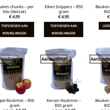
uken chunks – per
Eiken Snippers – 850
Beuken 
kilo (Netzak)
gram
85
€
4,95
€
4,95
€
TOEVOEGEN AAN
TOEVOEGEN AAN
LEES
WINKELWAGEN
WINKELWAGEN
bieding!
Aanbieding!
Aanbiedi
Toevoegen
Toevoegen
aan
aan
verlanglijst
verlanglijst
pel Rookmot – 850
Kersen Rookmot –
Beuken
gram
850 gram
85