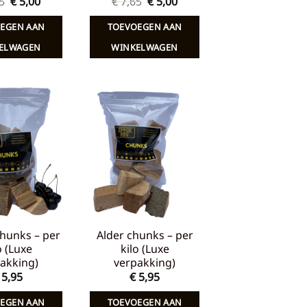
Oorspronkelijke
Huidige
Oorspronkelijke
Huidige
5
€
5,00
€
7,65
€
5,00
prijs
prijs
prijs
prijs
was:
is:
was:
is:
EGEN AAN
TOEVOEGEN AAN
€ 7,65.
€ 5,00.
€ 7,65.
€ 5,00.
ELWAGEN
WINKELWAGEN
Toevoegen
Toevoegen
aan
aan
verlanglijst
verlanglijst
hunks – per
Alder chunks – per
o (Luxe
kilo (Luxe
akking)
verpakking)
5,95
€
5,95
EGEN AAN
TOEVOEGEN AAN