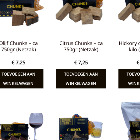
verlanglijst
verlanglijst
Olijf Chunks – ca
Citrus Chunks – ca
Hickory 
750gr (Netzak)
750gr (Netzak)
kilo
€
7,25
€
7,25
€
TOEVOEGEN AAN
TOEVOEGEN AAN
TOEVO
WINKELWAGEN
WINKELWAGEN
WINK
Toevoegen
Toevoegen
aan
aan
verlanglijst
verlanglijst