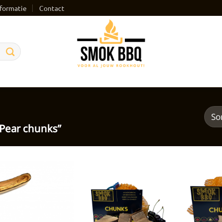
formatie
Contact
Pear chunks”
Toevoegen
Toevoegen
aan
aan
verlanglijst
verlanglijst