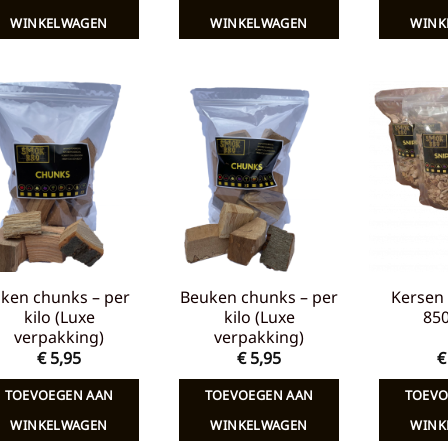
€ 7,65.
€ 5,00.
€ 7,65.
€ 5,00.
WINKELWAGEN
WINKELWAGEN
WINK
Toevoegen
Toevoegen
aan
aan
verlanglijst
verlanglijst
iken chunks – per
Beuken chunks – per
Kersen 
kilo (Luxe
kilo (Luxe
85
verpakking)
verpakking)
€
5,95
€
5,95
€
TOEVOEGEN AAN
TOEVOEGEN AAN
TOEVO
WINKELWAGEN
WINKELWAGEN
WINK