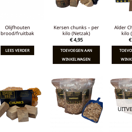
Olijfhouten
Kersen chunks – per
Alder C
brood/fruitbak
kilo (Netzak)
kilo
€
4,95
€
LEES VERDER
TOEVOEGEN AAN
TOEVO
WINKELWAGEN
WINK
Toevoegen
Toevoegen
aan
aan
verlanglijst
verlanglijst
UITV