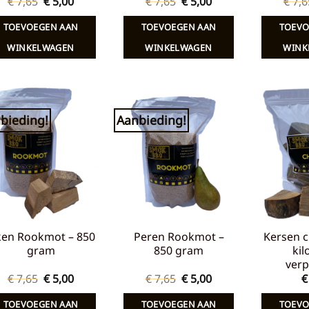
Oorspronkelijke
Huidige
Oorspronkelijke
Huidige
€
7,65
€
5,00
€
7,65
€
5,00
€
7,6
prijs
prijs
prijs
prijs
was:
is:
was:
is:
TOEVOEGEN AAN
TOEVOEGEN AAN
TOEVO
€ 7,65.
€ 5,00.
€ 7,65.
€ 5,00.
WINKELWAGEN
WINKELWAGEN
WINK
bieding!
Aanbieding!
Toevoegen
Toevoegen
aan
aan
verlanglijst
verlanglijst
ken Rookmot – 850
Peren Rookmot –
Kersen c
gram
850 gram
kil
verp
Oorspronkelijke
Huidige
Oorspronkelijke
Huidige
€
7,65
€
5,00
€
7,65
€
5,00
€
prijs
prijs
prijs
prijs
was:
is:
was:
is:
TOEVOEGEN AAN
TOEVOEGEN AAN
TOEVO