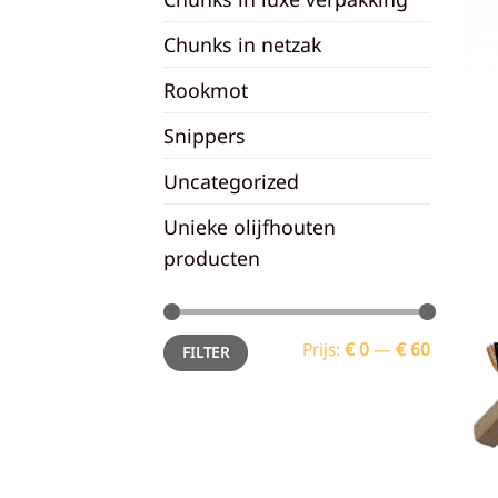
Chunks in netzak
Rookmot
Snippers
Uncategorized
Unieke olijfhouten
producten
Min.
Max.
Prijs:
€ 0
—
€ 60
FILTER
prijs
prijs