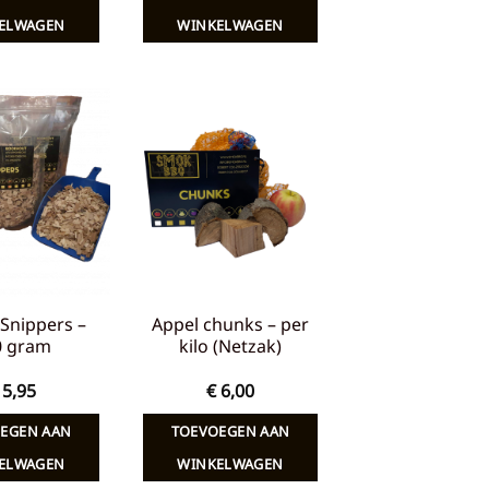
ELWAGEN
WINKELWAGEN
Toevoegen
Toevoegen
aan
aan
verlanglijst
verlanglijst
Snippers –
Appel chunks – per
0 gram
kilo (Netzak)
5,95
€
6,00
EGEN AAN
TOEVOEGEN AAN
ELWAGEN
WINKELWAGEN