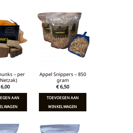
Toevoegen
Toevoegen
aan
aan
verlanglijst
verlanglijst
hunks – per
Appel Snippers – 850
 (Netzak)
gram
6,00
€
6,50
EGEN AAN
TOEVOEGEN AAN
ELWAGEN
WINKELWAGEN