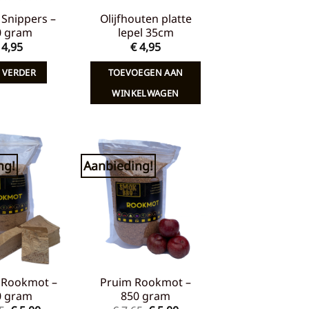
Snippers –
Olijfhouten platte
0 gram
lepel 35cm
4,95
€
4,95
 VERDER
TOEVOEGEN AAN
WINKELWAGEN
ng!
Aanbieding!
Toevoegen
Toevoegen
aan
aan
verlanglijst
verlanglijst
 Rookmot –
Pruim Rookmot –
0 gram
850 gram