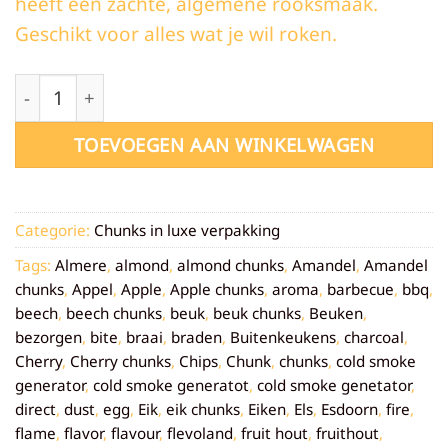
heeft een zachte, algemene rooksmaak.
Geschikt voor alles wat je wil roken.
Beuken chunks - per kilo (Luxe verpakking) aantal
TOEVOEGEN AAN WINKELWAGEN
Categorie:
Chunks in luxe verpakking
Tags:
Almere
,
almond
,
almond chunks
,
Amandel
,
Amandel
chunks
,
Appel
,
Apple
,
Apple chunks
,
aroma
,
barbecue
,
bbq
,
beech
,
beech chunks
,
beuk
,
beuk chunks
,
Beuken
,
bezorgen
,
bite
,
braai
,
braden
,
Buitenkeukens
,
charcoal
,
Cherry
,
Cherry chunks
,
Chips
,
Chunk
,
chunks
,
cold smoke
generator
,
cold smoke generatot
,
cold smoke genetator
,
direct
,
dust
,
egg
,
Eik
,
eik chunks
,
Eiken
,
Els
,
Esdoorn
,
fire
,
flame
,
flavor
,
flavour
,
flevoland
,
fruit hout
,
fruithout
,