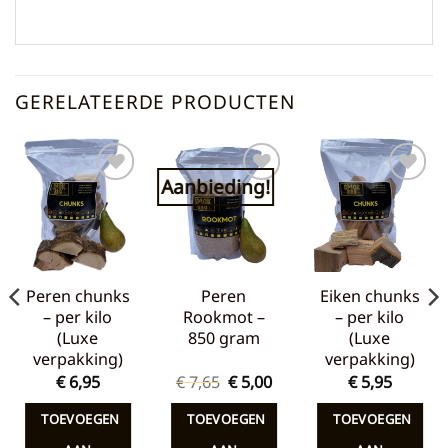
GERELATEERDE PRODUCTEN
Aanbieding!
Toevoegen
Toevoegen
Toevoegen
aan
aan
aan
verlanglijst
verlanglijst
verlanglijst
Peren chunks
Peren
Eiken chunks
– per kilo
Rookmot –
– per kilo
(Luxe
850 gram
(Luxe
verpakking)
verpakking)
Oorspronkelijke
Huidige
€
6,95
€
7,65
€
5,00
€
5,95
prijs
prijs
was:
is:
TOEVOEGEN
TOEVOEGEN
TOEVOEGEN
€ 7,65.
€ 5,00.