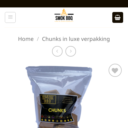
Ga
naar
inhoud
Home
/
Chunks in luxe verpakking
Toevoegen
aan
verlanglijst