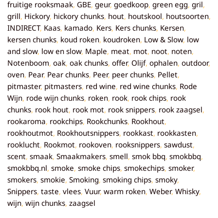
fruitige rooksmaak
,
GBE
,
geur
,
goedkoop
,
green egg
,
gril
,
grill
,
Hickory
,
hickory chunks
,
hout
,
houtskool
,
houtsoorten
,
INDIRECT
,
Kaas
,
kamado
,
Kers
,
Kers chunks
,
Kersen
,
kersen chunks
,
koud roken
,
koudroken
,
Low & Slow
,
low
and slow
,
low en slow
,
Maple
,
meat
,
mot
,
noot
,
noten
,
Notenboom
,
oak
,
oak chunks
,
offer
,
Olijf
,
ophalen
,
outdoor
,
oven
,
Pear
,
Pear chunks
,
Peer
,
peer chunks
,
Pellet
,
pitmaster
,
pitmasters
,
red wine
,
red wine chunks
,
Rode
Wijn
,
rode wijn chunks
,
roken
,
rook
,
rook chips
,
rook
chunks
,
rook hout
,
rook mot
,
rook snippers
,
rook zaagsel
,
rookaroma
,
rookchips
,
Rookchunks
,
Rookhout
,
rookhoutmot
,
Rookhoutsnippers
,
rookkast
,
rookkasten
,
rooklucht
,
Rookmot
,
rookoven
,
rooksnippers
,
sawdust
,
scent
,
smaak
,
Smaakmakers
,
smell
,
smok bbq
,
smokbbq
,
smokbbq.nl
,
smoke
,
smoke chips
,
smokechips
,
smoker
,
smokers
,
smokie
,
Smoking
,
smoking chips
,
smoky
,
Snippers
,
taste
,
vlees
,
Vuur
,
warm roken
,
Weber
,
Whisky
,
wijn
,
wijn chunks
,
zaagsel