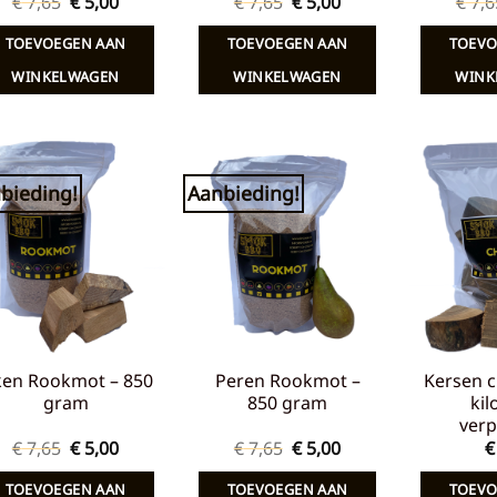
Oorspronkelijke
Huidige
Oorspronkelijke
Huidige
€
7,65
€
5,00
€
7,65
€
5,00
€
7,6
prijs
prijs
prijs
prijs
was:
is:
was:
is:
TOEVOEGEN AAN
TOEVOEGEN AAN
TOEVO
€ 7,65.
€ 5,00.
€ 7,65.
€ 5,00.
WINKELWAGEN
WINKELWAGEN
WINK
bieding!
Aanbieding!
Toevoegen
Toevoegen
aan
aan
verlanglijst
verlanglijst
ken Rookmot – 850
Peren Rookmot –
Kersen c
gram
850 gram
kil
verp
Oorspronkelijke
Huidige
Oorspronkelijke
Huidige
€
7,65
€
5,00
€
7,65
€
5,00
€
prijs
prijs
prijs
prijs
was:
is:
was:
is:
TOEVOEGEN AAN
TOEVOEGEN AAN
TOEVO