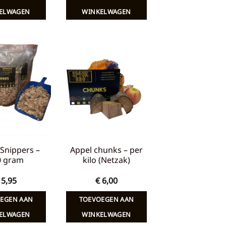
ELWAGEN
WINKELWAGEN
Toevoegen
Toevoegen
aan
aan
verlanglijst
verlanglijst
Snippers –
Appel chunks – per
0 gram
kilo (Netzak)
5,95
€
6,00
EGEN AAN
TOEVOEGEN AAN
ELWAGEN
WINKELWAGEN