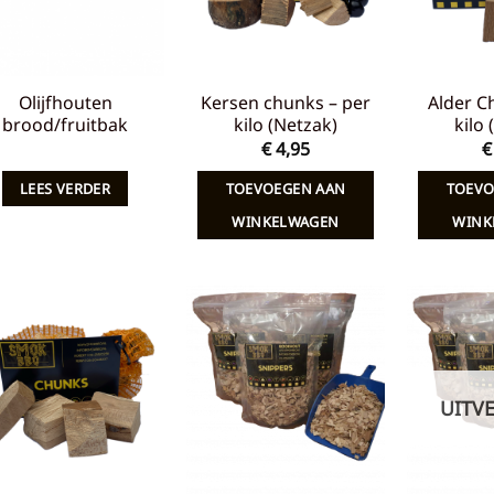
Olijfhouten
Kersen chunks – per
Alder C
brood/fruitbak
kilo (Netzak)
kilo
€
4,95
€
LEES VERDER
TOEVOEGEN AAN
TOEVO
WINKELWAGEN
WINK
Toevoegen
Toevoegen
aan
aan
verlanglijst
verlanglijst
UITV