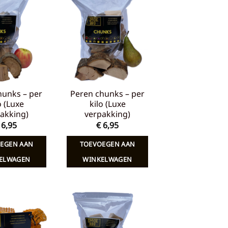
Toevoegen
Toevoegen
aan
aan
verlanglijst
verlanglijst
hunks – per
Peren chunks – per
o (Luxe
kilo (Luxe
akking)
verpakking)
6,95
€
6,95
EGEN AAN
TOEVOEGEN AAN
ELWAGEN
WINKELWAGEN
Toevoegen
Toevoegen
aan
aan