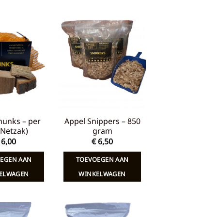
Toevoegen
Toevoegen
aan
aan
verlanglijst
verlanglijst
hunks – per
Appel Snippers – 850
 (Netzak)
gram
6,00
€
6,50
EGEN AAN
TOEVOEGEN AAN
ELWAGEN
WINKELWAGEN