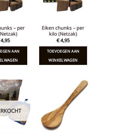
hunks – per
Eiken chunks – per
 (Netzak)
kilo (Netzak)
4,95
€
4,95
EGEN AAN
TOEVOEGEN AAN
ELWAGEN
WINKELWAGEN
Toevoegen
Toevoegen
aan
aan
verlanglijst
verlanglijst
ERKOCHT