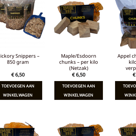
Toevoegen
Toevoegen
aan
aan
verlanglijst
verlanglijst
ickory Snippers –
Maple/Esdoorn
Appel c
850 gram
chunks – per kilo
kil
(Netzak)
verp
€
6,50
€
6,50
€
TOEVOEGEN AAN
TOEVOEGEN AAN
TOEVO
WINKELWAGEN
WINKELWAGEN
WINK
Toevoegen
Toevoegen
aan
aan