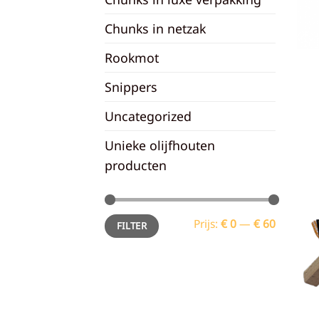
Chunks in netzak
Rookmot
Snippers
Uncategorized
Unieke olijfhouten
producten
Min.
Max.
Prijs:
€ 0
—
€ 60
FILTER
prijs
prijs