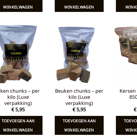
€ 7,65.
€ 5,00.
€ 7,65.
€ 5,00.
WINKELWAGEN
WINKELWAGEN
WINK
Toevoegen
Toevoegen
aan
aan
verlanglijst
verlanglijst
iken chunks – per
Beuken chunks – per
Kersen 
kilo (Luxe
kilo (Luxe
85
verpakking)
verpakking)
€
5,95
€
5,95
€
TOEVOEGEN AAN
TOEVOEGEN AAN
TOEVO
WINKELWAGEN
WINKELWAGEN
WINK