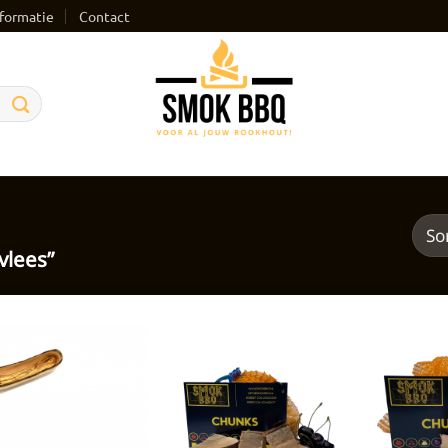
formatie
Contact
vlees”
Toevoegen
Toevoegen
aan
aan
verlanglijst
verlanglijst