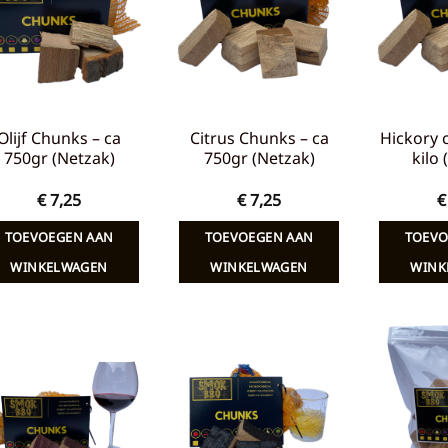
verlanglijst
verlanglijst
Olijf Chunks – ca
Citrus Chunks – ca
Hickory 
750gr (Netzak)
750gr (Netzak)
kilo
€
7,25
€
7,25
€
TOEVOEGEN AAN
TOEVOEGEN AAN
TOEVO
WINKELWAGEN
WINKELWAGEN
WINK
Toevoegen
Toevoegen
aan
aan
verlanglijst
verlanglijst