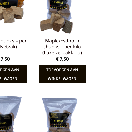
verlanglijst
verlanglijst
chunks – per
Maple/Esdoorn
 (Netzak)
chunks – per kilo
(Luxe verpakking)
7,50
€
7,50
EGEN AAN
TOEVOEGEN AAN
ELWAGEN
WINKELWAGEN
Toevoegen
Toevoegen
aan
aan
verlanglijst
verlanglijst