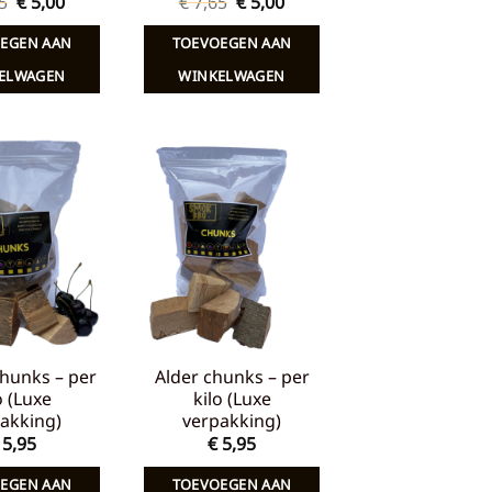
Oorspronkelijke
Huidige
Oorspronkelijke
Huidige
5
€
5,00
€
7,65
€
5,00
prijs
prijs
prijs
prijs
was:
is:
was:
is:
EGEN AAN
TOEVOEGEN AAN
€ 7,65.
€ 5,00.
€ 7,65.
€ 5,00.
ELWAGEN
WINKELWAGEN
Toevoegen
Toevoegen
aan
aan
verlanglijst
verlanglijst
hunks – per
Alder chunks – per
o (Luxe
kilo (Luxe
akking)
verpakking)
5,95
€
5,95
EGEN AAN
TOEVOEGEN AAN