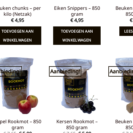
uken chunks – per
Eiken Snippers – 850
Beuken 
kilo (Netzak)
gram
85
€
4,95
€
4,95
€
TOEVOEGEN AAN
TOEVOEGEN AAN
LEES
WINKELWAGEN
WINKELWAGEN
bieding!
Aanbieding!
Aanbiedi
Toevoegen
Toevoegen
aan
aan
verlanglijst
verlanglijst
pel Rookmot – 850
Kersen Rookmot –
Beuken
gram
850 gram
85