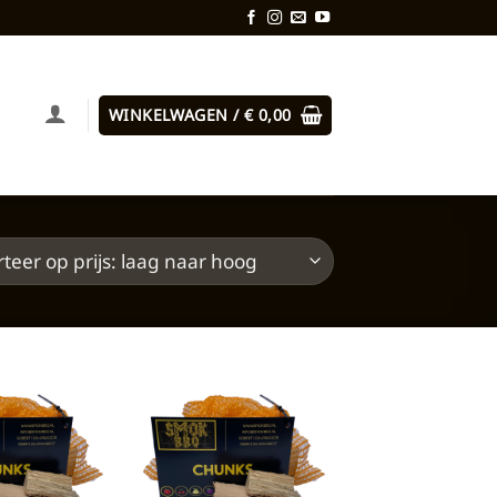
WINKELWAGEN /
€
0,00
Toevoegen
Toevoegen
aan
aan
verlanglijst
verlanglijst