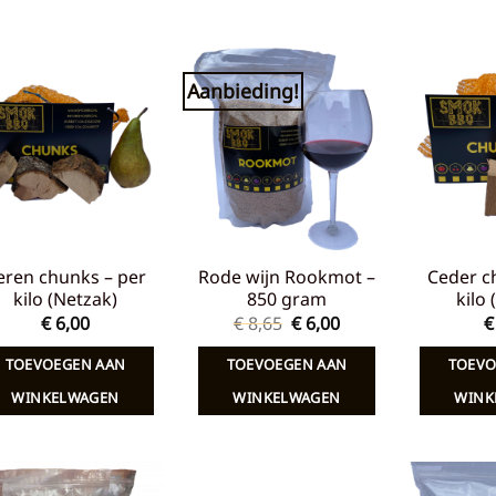
Aanbieding!
Toevoegen
Toevoegen
aan
aan
verlanglijst
verlanglijst
eren chunks – per
Rode wijn Rookmot –
Ceder c
kilo (Netzak)
850 gram
kilo
Oorspronkelijke
Huidige
€
6,00
€
8,65
€
6,00
€
prijs
prijs
was:
is:
TOEVOEGEN AAN
TOEVOEGEN AAN
TOEVO
€ 8,65.
€ 6,00.
WINKELWAGEN
WINKELWAGEN
WINK