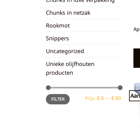
Chunks in netzak
Rookmot
Ap
Snippers
Uncategorized
Unieke olijfhouten
producten
Aan
Min.
Max.
Prijs:
€ 0
—
€ 60
FILTER
prijs
prijs