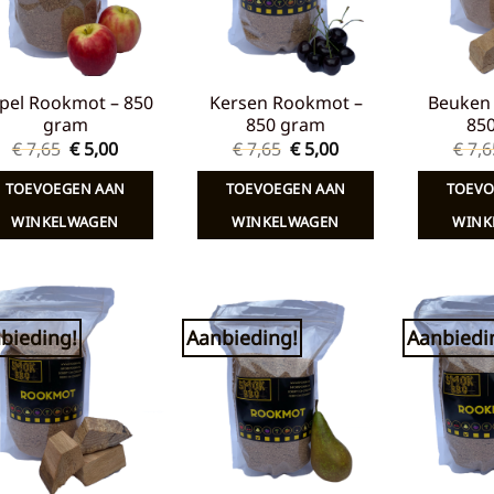
pel Rookmot – 850
Kersen Rookmot –
Beuken
gram
850 gram
85
Oorspronkelijke
Huidige
Oorspronkelijke
Huidige
€
7,65
€
5,00
€
7,65
€
5,00
€
7,6
prijs
prijs
prijs
prijs
was:
is:
was:
is:
TOEVOEGEN AAN
TOEVOEGEN AAN
TOEVO
€ 7,65.
€ 5,00.
€ 7,65.
€ 5,00.
WINKELWAGEN
WINKELWAGEN
WINK
bieding!
Aanbieding!
Aanbiedi
Toevoegen
Toevoegen
aan
aan
verlanglijst
verlanglijst