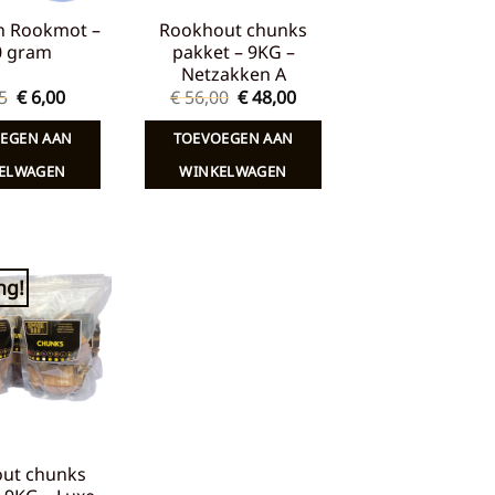
n Rookmot –
Rookhout chunks
0 gram
pakket – 9KG –
Netzakken A
Oorspronkelijke
Huidige
Oorspronkelijke
Huidige
5
€
6,00
€
56,00
€
48,00
prijs
prijs
prijs
prijs
was:
is:
was:
is:
EGEN AAN
TOEVOEGEN AAN
€ 8,65.
€ 6,00.
€ 56,00.
€ 48,00.
ELWAGEN
WINKELWAGEN
ng!
Toevoegen
aan
verlanglijst
ut chunks