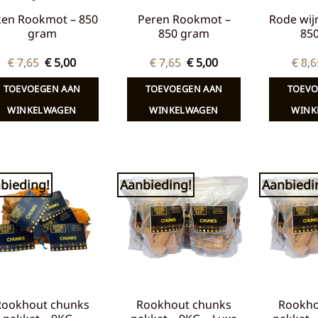
ken Rookmot – 850
Peren Rookmot –
Rode wij
gram
850 gram
85
Oorspronkelijke
Huidige
Oorspronkelijke
Huidige
€
7,65
€
5,00
€
7,65
€
5,00
€
8,6
prijs
prijs
prijs
prijs
was:
is:
was:
is:
TOEVOEGEN AAN
TOEVOEGEN AAN
TOEVO
€ 7,65.
€ 5,00.
€ 7,65.
€ 5,00.
WINKELWAGEN
WINKELWAGEN
WINK
bieding!
Aanbieding!
Aanbiedi
Toevoegen
Toevoegen
aan
aan
verlanglijst
verlanglijst
Rookhout chunks
Rookhout chunks
Rookho