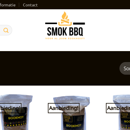
formatie
Contact
bieding!
Aanbieding!
Aanbiedi
Toevoegen
Toevoegen
aan
aan
verlanglijst
verlanglijst