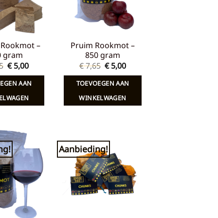
 Rookmot –
Pruim Rookmot –
0 gram
850 gram
Oorspronkelijke
Huidige
Oorspronkelijke
Huidige
5
€
5,00
€
7,65
€
5,00
prijs
prijs
prijs
prijs
was:
is:
was:
is:
EGEN AAN
TOEVOEGEN AAN
€ 7,65.
€ 5,00.
€ 7,65.
€ 5,00.
ELWAGEN
WINKELWAGEN
ng!
Aanbieding!
Toevoegen
Toevoegen
aan
aan
verlanglijst
verlanglijst