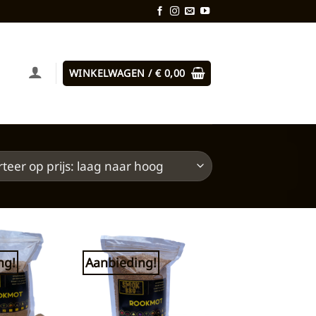
WINKELWAGEN /
€
0,00
ng!
Aanbieding!
Toevoegen
Toevoegen
aan
aan
verlanglijst
verlanglijst