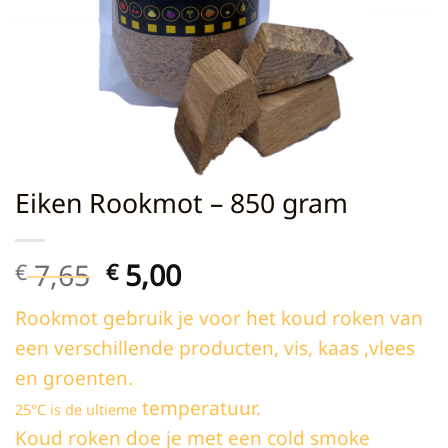
Eiken Rookmot – 850 gram
Oorspronkelijke
Huidige
7,65
5,00
€
€
prijs
prijs
Rookmot gebruik je voor het koud roken van
was:
is:
een verschillende producten, vis, kaas ,vlees
€ 7,65.
€ 5,00.
en groenten.
temperatuur.
25°C is de ultieme
Koud roken doe je met een cold smoke