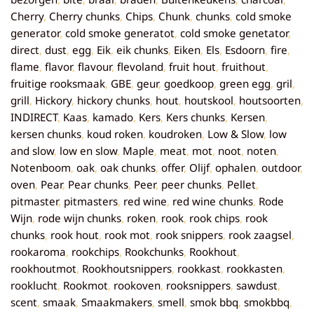
Cherry
,
Cherry chunks
,
Chips
,
Chunk
,
chunks
,
cold smoke
generator
,
cold smoke generatot
,
cold smoke genetator
,
direct
,
dust
,
egg
,
Eik
,
eik chunks
,
Eiken
,
Els
,
Esdoorn
,
fire
,
flame
,
flavor
,
flavour
,
flevoland
,
fruit hout
,
fruithout
,
fruitige rooksmaak
,
GBE
,
geur
,
goedkoop
,
green egg
,
gril
,
grill
,
Hickory
,
hickory chunks
,
hout
,
houtskool
,
houtsoorten
,
INDIRECT
,
Kaas
,
kamado
,
Kers
,
Kers chunks
,
Kersen
,
kersen chunks
,
koud roken
,
koudroken
,
Low & Slow
,
low
and slow
,
low en slow
,
Maple
,
meat
,
mot
,
noot
,
noten
,
Notenboom
,
oak
,
oak chunks
,
offer
,
Olijf
,
ophalen
,
outdoor
,
oven
,
Pear
,
Pear chunks
,
Peer
,
peer chunks
,
Pellet
,
pitmaster
,
pitmasters
,
red wine
,
red wine chunks
,
Rode
Wijn
,
rode wijn chunks
,
roken
,
rook
,
rook chips
,
rook
chunks
,
rook hout
,
rook mot
,
rook snippers
,
rook zaagsel
,
rookaroma
,
rookchips
,
Rookchunks
,
Rookhout
,
rookhoutmot
,
Rookhoutsnippers
,
rookkast
,
rookkasten
,
rooklucht
,
Rookmot
,
rookoven
,
rooksnippers
,
sawdust
,
scent
,
smaak
,
Smaakmakers
,
smell
,
smok bbq
,
smokbbq
,