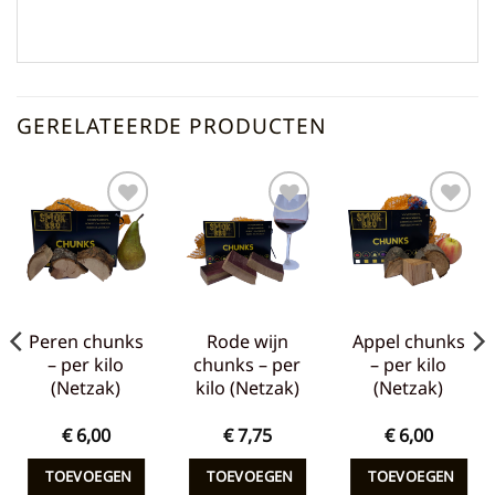
GERELATEERDE PRODUCTEN
Toevoegen
Toevoegen
Toevoegen
aan
aan
aan
verlanglijst
verlanglijst
verlanglijst
Peren chunks
Rode wijn
Appel chunks
– per kilo
chunks – per
– per kilo
(Netzak)
kilo (Netzak)
(Netzak)
€
6,00
€
7,75
€
6,00
TOEVOEGEN
TOEVOEGEN
TOEVOEGEN