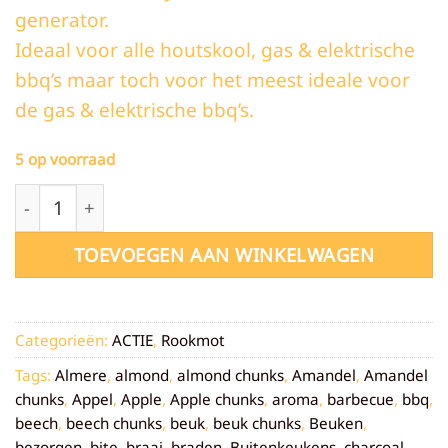
generator.
Ideaal voor alle houtskool, gas & elektrische
bbq’s maar toch voor het meest ideale voor
de gas & elektrische bbq’s.
5 op voorraad
Eiken Rookmot - 850 gram aantal
TOEVOEGEN AAN WINKELWAGEN
Categorieën:
ACTIE
,
Rookmot
Tags:
Almere
,
almond
,
almond chunks
,
Amandel
,
Amandel
chunks
,
Appel
,
Apple
,
Apple chunks
,
aroma
,
barbecue
,
bbq
,
beech
,
beech chunks
,
beuk
,
beuk chunks
,
Beuken
,
bezorgen
,
bite
,
braai
,
braden
,
Buitenkeukens
,
charcoal
,