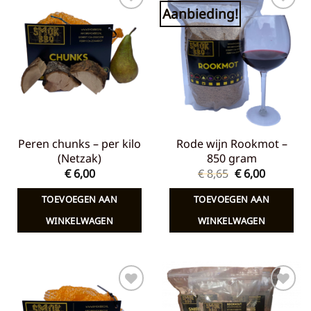
Aanbieding!
Toevoegen
Toevoegen
aan
aan
verlanglijst
verlanglijst
Peren chunks – per kilo
Rode wijn Rookmot –
(Netzak)
850 gram
Oorspronkelij
Huidige
€
6,00
€
8,65
€
6,00
prijs
prijs
was:
is:
TOEVOEGEN AAN
TOEVOEGEN AAN
€ 8,65.
€ 6,00.
WINKELWAGEN
WINKELWAGEN
Toevoegen
Toevoegen