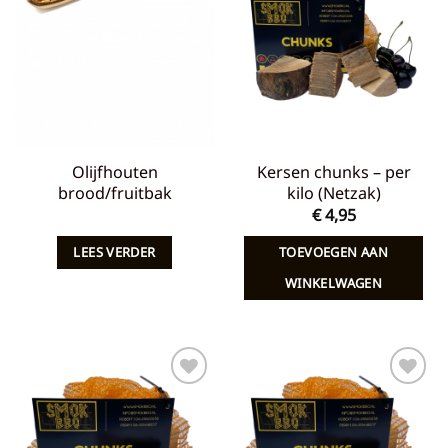
aan
aan
verlanglijst
verlanglijst
Olijfhouten
Kersen chunks – per
brood/fruitbak
kilo (Netzak)
€
4,95
LEES VERDER
TOEVOEGEN AAN
WINKELWAGEN
Toevoegen
Toevoegen
aan
aan
verlanglijst
verlanglijst