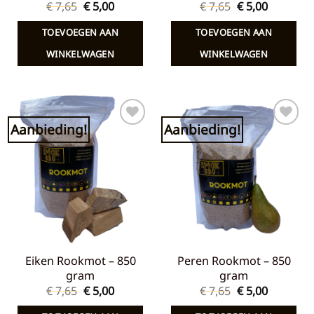
Oorspronkelijke
Huidige
Oorspronkelij
Huidige
€
7,65
€
5,00
€
7,65
€
5,00
prijs
prijs
prijs
prijs
was:
is:
was:
is:
TOEVOEGEN AAN
TOEVOEGEN AAN
€ 7,65.
€ 5,00.
€ 7,65.
€ 5,00.
WINKELWAGEN
WINKELWAGEN
Aanbieding!
Aanbieding!
Toevoegen
Toevoegen
aan
aan
verlanglijst
verlanglijst
Eiken Rookmot – 850
Peren Rookmot – 850
gram
gram
Oorspronkelijke
Huidige
Oorspronkelij
Huidige
€
7,65
€
5,00
€
7,65
€
5,00
prijs
prijs
prijs
prijs
was:
is:
was:
is: