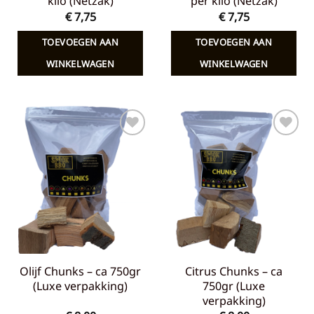
kilo (Netzak)
per kilo (Netzak)
€
7,75
€
7,75
TOEVOEGEN AAN
TOEVOEGEN AAN
WINKELWAGEN
WINKELWAGEN
Toevoegen
Toevoegen
aan
aan
verlanglijst
verlanglijst
Olijf Chunks – ca 750gr
Citrus Chunks – ca
(Luxe verpakking)
750gr (Luxe
verpakking)