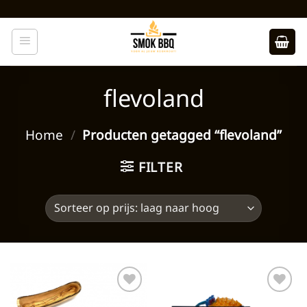
Ga
naar
inhoud
flevoland
Home
/
Producten getagged “flevoland”
FILTER
Toevoegen
Toevoegen