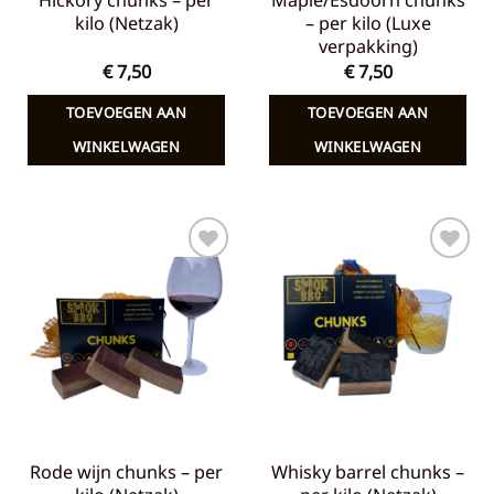
Hickory chunks – per
Maple/Esdoorn chunks
kilo (Netzak)
– per kilo (Luxe
verpakking)
€
7,50
€
7,50
TOEVOEGEN AAN
TOEVOEGEN AAN
WINKELWAGEN
WINKELWAGEN
Toevoegen
Toevoegen
aan
aan
verlanglijst
verlanglijst
Rode wijn chunks – per
Whisky barrel chunks –