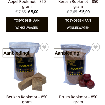
Appel Rookmot – 850
Kersen Rookmot – 850
gram
gram
Oorspronkelijke
Huidige
Oorspronkelij
Huidige
€
7,65
€
5,00
€
7,65
€
5,00
prijs
prijs
prijs
prijs
was:
is:
was:
is:
TOEVOEGEN AAN
TOEVOEGEN AAN
€ 7,65.
€ 5,00.
€ 7,65.
€ 5,00.
WINKELWAGEN
WINKELWAGEN
Aanbieding!
Aanbieding!
Toevoegen
Toevoegen
aan
aan
verlanglijst
verlanglijst
Beuken Rookmot – 850
Pruim Rookmot – 850
gram
gram