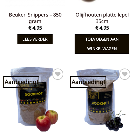
Beuken Snippers – 850
Olijfhouten platte lepel
gram
35cm
€
4,95
€
4,95
LEES VERDER
TOEVOEGEN AAN
WINKELWAGEN
Aanbieding!
Aanbieding!
Toevoegen
Toevoegen
aan
aan
verlanglijst
verlanglijst