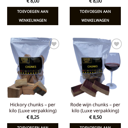
€
8,00
€
8,00
TOEVOEGEN AAN
TOEVOEGEN AAN
WINKELWAGEN
WINKELWAGEN
Toevoegen
Toevoegen
aan
aan
verlanglijst
verlanglijst
Hickory chunks – per
Rode wijn chunks – per
kilo (Luxe verpakking)
kilo (Luxe verpakking)
€
8,25
€
8,50
TOEVOEGEN AAN
TOEVOEGEN AAN