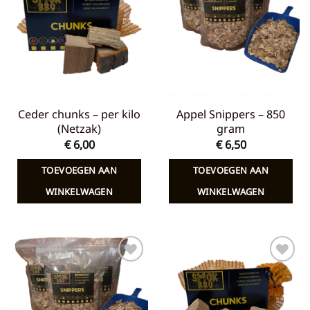
aan
aan
verlanglijst
verlanglijst
Ceder chunks – per kilo
Appel Snippers – 850
(Netzak)
gram
€
6,00
€
6,50
TOEVOEGEN AAN
TOEVOEGEN AAN
WINKELWAGEN
WINKELWAGEN
Toevoegen
Toevoegen
aan
aan
verlanglijst
verlanglijst