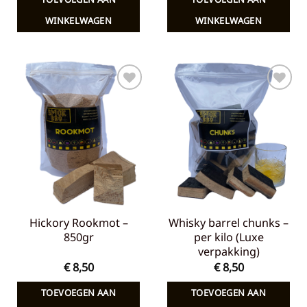
WINKELWAGEN
WINKELWAGEN
Toevoegen
Toevoegen
aan
aan
verlanglijst
verlanglijst
Hickory Rookmot –
Whisky barrel chunks –
850gr
per kilo (Luxe
verpakking)
€
8,50
€
8,50
TOEVOEGEN AAN
TOEVOEGEN AAN