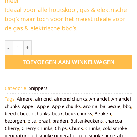
meer!
Ideaal voor alle houtskool, gas & elektrische
bbq’s maar toch voor het meest ideale voor
de gas & elektrische bbq’s.
Appel Snippers - 850 gram aantal
TOEVOEGEN AAN WINKELWAGEN
Categorie:
Snippers
Tags:
Almere
,
almond
,
almond chunks
,
Amandel
,
Amandel
chunks
,
Appel
,
Apple
,
Apple chunks
,
aroma
,
barbecue
,
bbq
,
beech
,
beech chunks
,
beuk
,
beuk chunks
,
Beuken
,
bezorgen
,
bite
,
braai
,
braden
,
Buitenkeukens
,
charcoal
,
Cherry
,
Cherry chunks
,
Chips
,
Chunk
,
chunks
,
cold smoke
generator
,
cold smoke generatot
,
cold smoke genetator
,