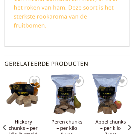
het roken van ham. Deze soort is het
sterkste rookaroma van de
fruitbomen.
GERELATEERDE PRODUCTEN
Toevoegen
Toevoegen
Toevoegen
aan
aan
aan
verlanglijst
verlanglijst
verlanglijst
Hickory
Peren chunks
Appel chunks
chunks – per
– per kilo
– per kilo