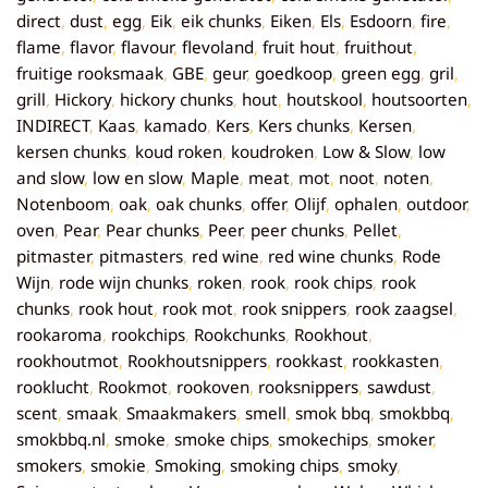
direct
,
dust
,
egg
,
Eik
,
eik chunks
,
Eiken
,
Els
,
Esdoorn
,
fire
,
flame
,
flavor
,
flavour
,
flevoland
,
fruit hout
,
fruithout
,
fruitige rooksmaak
,
GBE
,
geur
,
goedkoop
,
green egg
,
gril
,
grill
,
Hickory
,
hickory chunks
,
hout
,
houtskool
,
houtsoorten
,
INDIRECT
,
Kaas
,
kamado
,
Kers
,
Kers chunks
,
Kersen
,
kersen chunks
,
koud roken
,
koudroken
,
Low & Slow
,
low
and slow
,
low en slow
,
Maple
,
meat
,
mot
,
noot
,
noten
,
Notenboom
,
oak
,
oak chunks
,
offer
,
Olijf
,
ophalen
,
outdoor
,
oven
,
Pear
,
Pear chunks
,
Peer
,
peer chunks
,
Pellet
,
pitmaster
,
pitmasters
,
red wine
,
red wine chunks
,
Rode
Wijn
,
rode wijn chunks
,
roken
,
rook
,
rook chips
,
rook
chunks
,
rook hout
,
rook mot
,
rook snippers
,
rook zaagsel
,
rookaroma
,
rookchips
,
Rookchunks
,
Rookhout
,
rookhoutmot
,
Rookhoutsnippers
,
rookkast
,
rookkasten
,
rooklucht
,
Rookmot
,
rookoven
,
rooksnippers
,
sawdust
,
scent
,
smaak
,
Smaakmakers
,
smell
,
smok bbq
,
smokbbq
,
smokbbq.nl
,
smoke
,
smoke chips
,
smokechips
,
smoker
,
smokers
,
smokie
,
Smoking
,
smoking chips
,
smoky
,