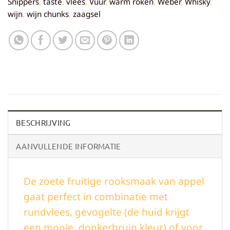
Snippers
,
taste
,
vlees
,
Vuur
,
warm roken
,
Weber
,
Whisky
,
wijn
,
wijn chunks
,
zaagsel
BESCHRIJVING
AANVULLENDE INFORMATIE
De zoete fruitige rooksmaak van appel
gaat perfect in combinatie met
rundvlees, gevogelte (de huid krijgt
een mooie, donkerbruin kleur) of voor