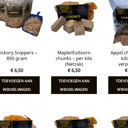
Toevoegen
Toevoegen
aan
aan
verlanglijst
verlanglijst
ickory Snippers –
Maple/Esdoorn
Appel c
850 gram
chunks – per kilo
kil
(Netzak)
verp
€
6,50
€
6,50
€
TOEVOEGEN AAN
TOEVOEGEN AAN
TOEVO
WINKELWAGEN
WINKELWAGEN
WINK
Toevoegen
Toevoegen
aan
aan