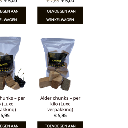
Oorspronkelijke
Huidige
Oorspronkelijke
Huidige
5
€
5,00
€
7,65
€
5,00
prijs
prijs
prijs
prijs
was:
is:
was:
is:
EGEN AAN
TOEVOEGEN AAN
€ 7,65.
€ 5,00.
€ 7,65.
€ 5,00.
ELWAGEN
WINKELWAGEN
Toevoegen
Toevoegen
aan
aan
verlanglijst
verlanglijst
hunks – per
Alder chunks – per
o (Luxe
kilo (Luxe
akking)
verpakking)
5,95
€
5,95
EGEN AAN
TOEVOEGEN AAN