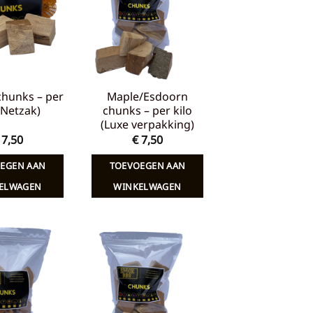
verlanglijst
verlanglijst
chunks – per
Maple/Esdoorn
 (Netzak)
chunks – per kilo
(Luxe verpakking)
7,50
€
7,50
EGEN AAN
TOEVOEGEN AAN
ELWAGEN
WINKELWAGEN
Toevoegen
Toevoegen
aan
aan
verlanglijst
verlanglijst