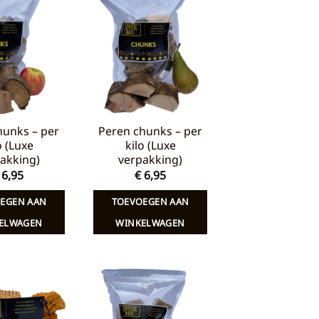
Toevoegen
Toevoegen
aan
aan
verlanglijst
verlanglijst
hunks – per
Peren chunks – per
o (Luxe
kilo (Luxe
akking)
verpakking)
6,95
€
6,95
EGEN AAN
TOEVOEGEN AAN
ELWAGEN
WINKELWAGEN
Toevoegen
Toevoegen
aan
aan