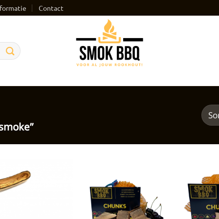
formatie
Contact
“smoke”
Toevoegen
Toevoegen
aan
aan
verlanglijst
verlanglijst