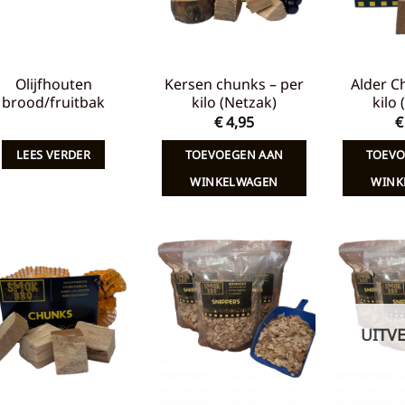
Olijfhouten
Kersen chunks – per
Alder C
brood/fruitbak
kilo (Netzak)
kilo
€
4,95
€
LEES VERDER
TOEVOEGEN AAN
TOEVO
WINKELWAGEN
WINK
Toevoegen
Toevoegen
aan
aan
verlanglijst
verlanglijst
UITV