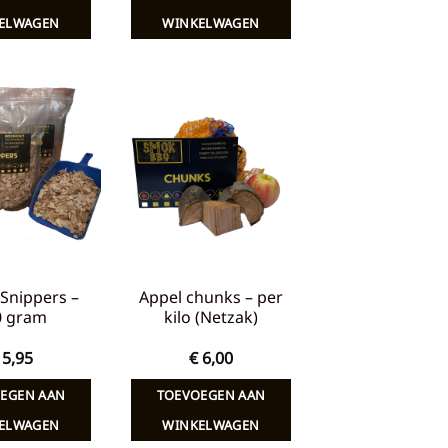
ELWAGEN
WINKELWAGEN
Toevoegen
Toevoegen
aan
aan
verlanglijst
verlanglijst
Snippers –
Appel chunks – per
0 gram
kilo (Netzak)
5,95
€
6,00
EGEN AAN
TOEVOEGEN AAN
ELWAGEN
WINKELWAGEN