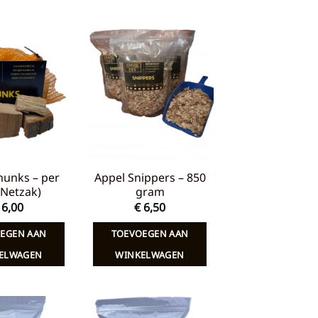
Toevoegen
Toevoegen
aan
aan
verlanglijst
verlanglijst
hunks – per
Appel Snippers – 850
 (Netzak)
gram
6,00
€
6,50
EGEN AAN
TOEVOEGEN AAN
ELWAGEN
WINKELWAGEN