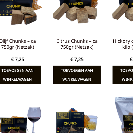
verlanglijst
verlanglijst
Olijf Chunks – ca
Citrus Chunks – ca
Hickory 
750gr (Netzak)
750gr (Netzak)
kilo
€
7,25
€
7,25
€
TOEVOEGEN AAN
TOEVOEGEN AAN
TOEVO
WINKELWAGEN
WINKELWAGEN
WINK
Toevoegen
Toevoegen
aan
aan
verlanglijst
verlanglijst