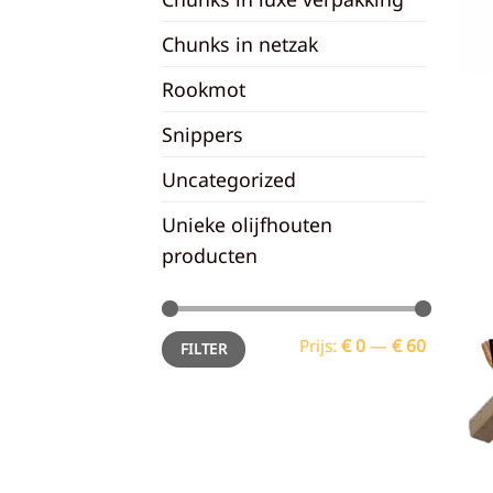
Chunks in netzak
Rookmot
Snippers
Uncategorized
Unieke olijfhouten
producten
Min.
Max.
Prijs:
€ 0
—
€ 60
FILTER
prijs
prijs