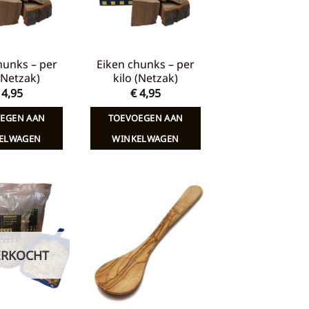
hunks – per
Eiken chunks – per
 (Netzak)
kilo (Netzak)
4,95
€
4,95
EGEN AAN
TOEVOEGEN AAN
ELWAGEN
WINKELWAGEN
Toevoegen
Toevoegen
aan
aan
verlanglijst
verlanglijst
ERKOCHT