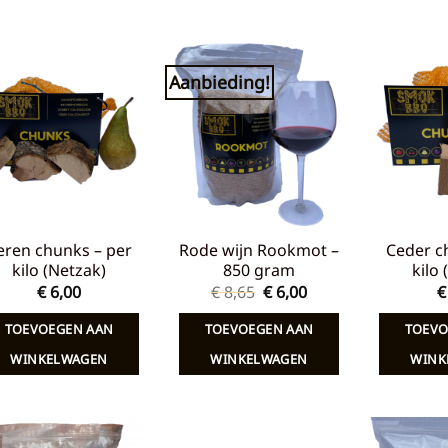
Aanbieding!
Toevoegen
Toevoegen
aan
aan
verlanglijst
verlanglijst
eren chunks – per
Rode wijn Rookmot –
Ceder c
kilo (Netzak)
850 gram
kilo
Oorspronkelijke
Huidige
€
6,00
€
8,65
€
6,00
€
prijs
prijs
was:
is:
TOEVOEGEN AAN
TOEVOEGEN AAN
TOEVO
€ 8,65.
€ 6,00.
WINKELWAGEN
WINKELWAGEN
WINK