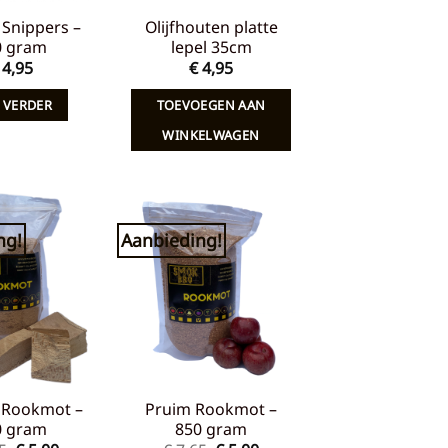
Snippers –
Olijfhouten platte
0 gram
lepel 35cm
4,95
€
4,95
 VERDER
TOEVOEGEN AAN
WINKELWAGEN
ng!
Aanbieding!
Toevoegen
Toevoegen
aan
aan
verlanglijst
verlanglijst
 Rookmot –
Pruim Rookmot –
0 gram
850 gram