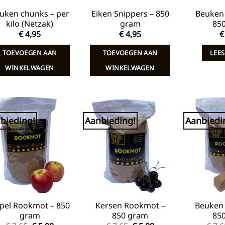
uken chunks – per
Eiken Snippers – 850
Beuken 
kilo (Netzak)
gram
85
€
4,95
€
4,95
€
TOEVOEGEN AAN
TOEVOEGEN AAN
LEES
WINKELWAGEN
WINKELWAGEN
bieding!
Aanbieding!
Aanbiedi
Toevoegen
Toevoegen
aan
aan
verlanglijst
verlanglijst
pel Rookmot – 850
Kersen Rookmot –
Beuken
gram
850 gram
85