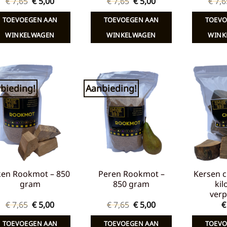
Oorspronkelijke
Huidige
Oorspronkelijke
Huidige
€
7,65
€
5,00
€
7,65
€
5,00
€
7,6
prijs
prijs
prijs
prijs
was:
is:
was:
is:
TOEVOEGEN AAN
TOEVOEGEN AAN
TOEVO
€ 7,65.
€ 5,00.
€ 7,65.
€ 5,00.
WINKELWAGEN
WINKELWAGEN
WINK
bieding!
Aanbieding!
Toevoegen
Toevoegen
aan
aan
verlanglijst
verlanglijst
ken Rookmot – 850
Peren Rookmot –
Kersen c
gram
850 gram
kil
verp
Oorspronkelijke
Huidige
Oorspronkelijke
Huidige
€
7,65
€
5,00
€
7,65
€
5,00
€
prijs
prijs
prijs
prijs
was:
is:
was:
is:
TOEVOEGEN AAN
TOEVOEGEN AAN
TOEVO