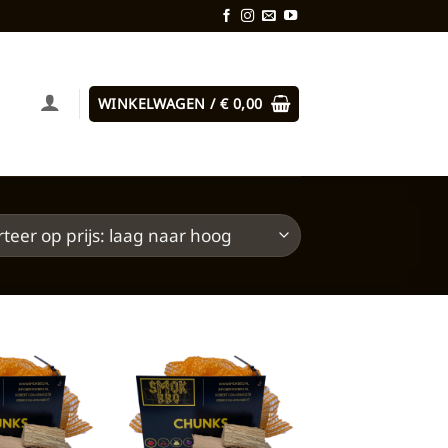
WINKELWAGEN /
€
0,00
Toevoegen
Toevoegen
aan
aan
verlanglijst
verlanglijst