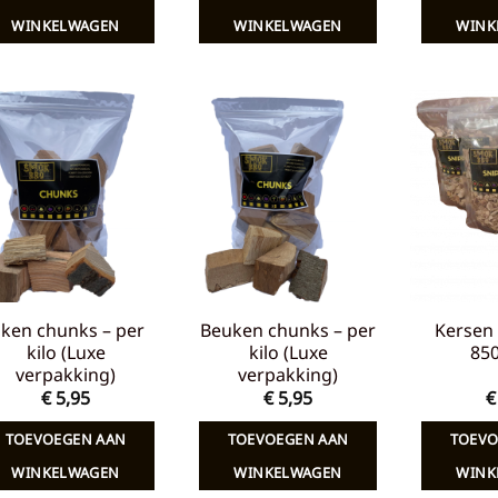
€ 7,65.
€ 5,00.
€ 7,65.
€ 5,00.
WINKELWAGEN
WINKELWAGEN
WINK
Toevoegen
Toevoegen
aan
aan
verlanglijst
verlanglijst
iken chunks – per
Beuken chunks – per
Kersen 
kilo (Luxe
kilo (Luxe
85
verpakking)
verpakking)
€
5,95
€
5,95
€
TOEVOEGEN AAN
TOEVOEGEN AAN
TOEVO
WINKELWAGEN
WINKELWAGEN
WINK