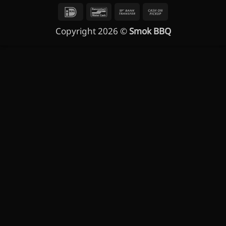
IDeal
Bancontact
Bank
Cash
Transfer
on
Copyright 2026 ©
Smok BBQ
Pickup