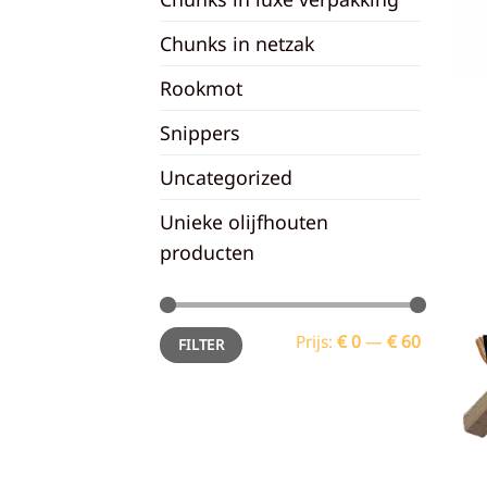
Chunks in netzak
Rookmot
Snippers
Uncategorized
Unieke olijfhouten
producten
Min.
Max.
Prijs:
€ 0
—
€ 60
FILTER
prijs
prijs