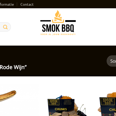
formatie
Contact
Rode Wijn”
Toevoegen
Toevoegen
aan
aan
verlanglijst
verlanglijst