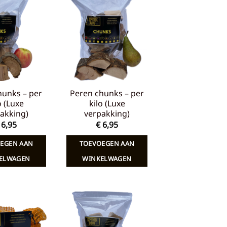
Toevoegen
Toevoegen
aan
aan
verlanglijst
verlanglijst
hunks – per
Peren chunks – per
o (Luxe
kilo (Luxe
akking)
verpakking)
6,95
€
6,95
EGEN AAN
TOEVOEGEN AAN
ELWAGEN
WINKELWAGEN
Toevoegen
Toevoegen
aan
aan