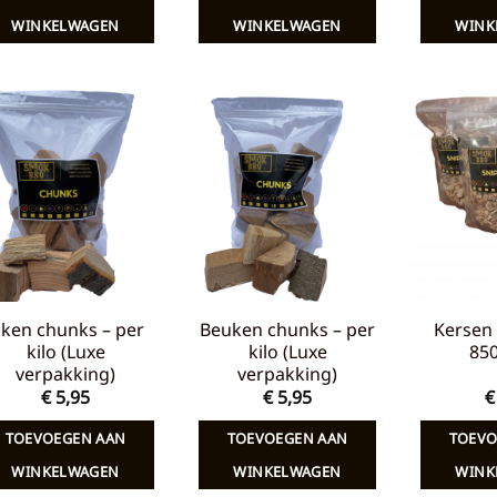
€ 7,65.
€ 5,00.
€ 7,65.
€ 5,00.
WINKELWAGEN
WINKELWAGEN
WINK
Toevoegen
Toevoegen
aan
aan
verlanglijst
verlanglijst
iken chunks – per
Beuken chunks – per
Kersen 
kilo (Luxe
kilo (Luxe
85
verpakking)
verpakking)
€
5,95
€
5,95
€
TOEVOEGEN AAN
TOEVOEGEN AAN
TOEVO
WINKELWAGEN
WINKELWAGEN
WINK