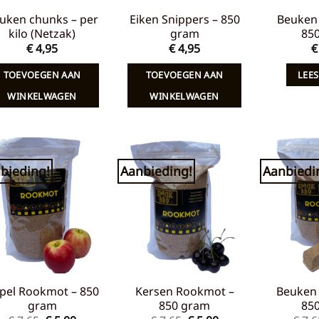
uken chunks – per
Eiken Snippers – 850
Beuken 
kilo (Netzak)
gram
85
€
4,95
€
4,95
€
TOEVOEGEN AAN
TOEVOEGEN AAN
LEES
WINKELWAGEN
WINKELWAGEN
bieding!
Aanbieding!
Aanbiedi
Toevoegen
Toevoegen
aan
aan
verlanglijst
verlanglijst
pel Rookmot – 850
Kersen Rookmot –
Beuken
gram
850 gram
85