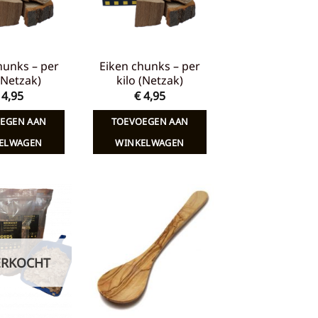
hunks – per
Eiken chunks – per
 (Netzak)
kilo (Netzak)
4,95
€
4,95
EGEN AAN
TOEVOEGEN AAN
ELWAGEN
WINKELWAGEN
Toevoegen
Toevoegen
aan
aan
verlanglijst
verlanglijst
ERKOCHT