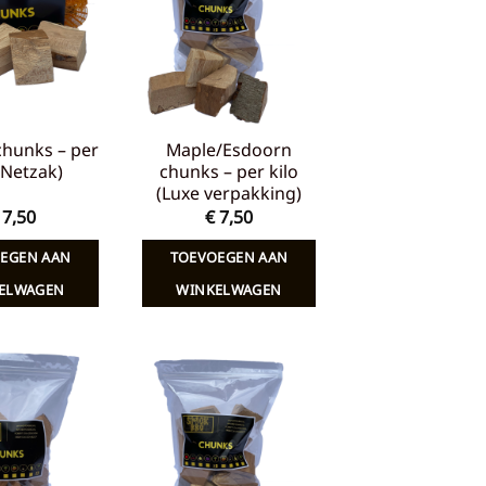
verlanglijst
verlanglijst
chunks – per
Maple/Esdoorn
 (Netzak)
chunks – per kilo
(Luxe verpakking)
7,50
€
7,50
EGEN AAN
TOEVOEGEN AAN
ELWAGEN
WINKELWAGEN
Toevoegen
Toevoegen
aan
aan
verlanglijst
verlanglijst