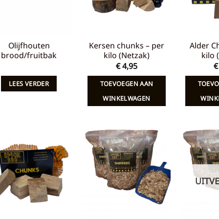
Olijfhouten
Kersen chunks – per
Alder C
brood/fruitbak
kilo (Netzak)
kilo
€
4,95
€
LEES VERDER
TOEVOEGEN AAN
TOEVO
WINKELWAGEN
WINK
Toevoegen
Toevoegen
aan
aan
verlanglijst
verlanglijst
UITV