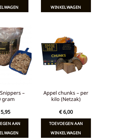
ELWAGEN
WINKELWAGEN
Toevoegen
Toevoegen
aan
aan
verlanglijst
verlanglijst
Snippers –
Appel chunks – per
0 gram
kilo (Netzak)
5,95
€
6,00
EGEN AAN
TOEVOEGEN AAN
ELWAGEN
WINKELWAGEN