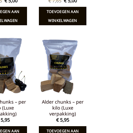
Oorspronkelijke
Huidige
Oorspronkelijke
Huidige
5
€
5,00
€
7,65
€
5,00
prijs
prijs
prijs
prijs
was:
is:
was:
is:
EGEN AAN
TOEVOEGEN AAN
€ 7,65.
€ 5,00.
€ 7,65.
€ 5,00.
ELWAGEN
WINKELWAGEN
Toevoegen
Toevoegen
aan
aan
verlanglijst
verlanglijst
hunks – per
Alder chunks – per
o (Luxe
kilo (Luxe
akking)
verpakking)
5,95
€
5,95
EGEN AAN
TOEVOEGEN AAN