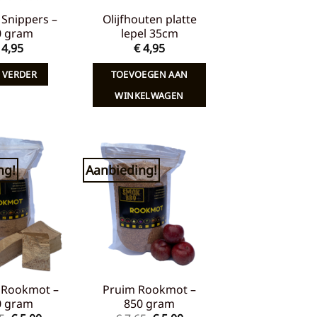
Snippers –
Olijfhouten platte
0 gram
lepel 35cm
4,95
€
4,95
 VERDER
TOEVOEGEN AAN
WINKELWAGEN
ng!
Aanbieding!
Toevoegen
Toevoegen
aan
aan
verlanglijst
verlanglijst
 Rookmot –
Pruim Rookmot –
0 gram
850 gram