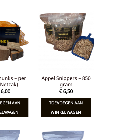
Toevoegen
Toevoegen
aan
aan
verlanglijst
verlanglijst
hunks – per
Appel Snippers – 850
 (Netzak)
gram
6,00
€
6,50
EGEN AAN
TOEVOEGEN AAN
ELWAGEN
WINKELWAGEN