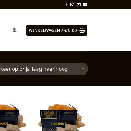
WINKELWAGEN /
€
0,00
Toevoegen
Toevoegen
aan
aan
verlanglijst
verlanglijst