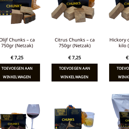
verlanglijst
verlanglijst
Olijf Chunks – ca
Citrus Chunks – ca
Hickory 
750gr (Netzak)
750gr (Netzak)
kilo
€
7,25
€
7,25
€
TOEVOEGEN AAN
TOEVOEGEN AAN
TOEVO
WINKELWAGEN
WINKELWAGEN
WINK
Toevoegen
Toevoegen
aan
aan
verlanglijst
verlanglijst