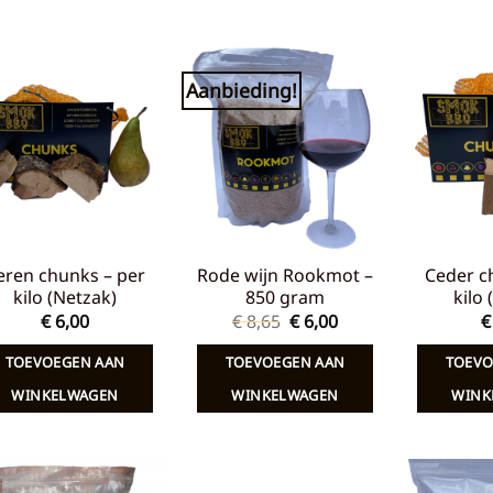
Aanbieding!
Toevoegen
Toevoegen
aan
aan
verlanglijst
verlanglijst
eren chunks – per
Rode wijn Rookmot –
Ceder c
kilo (Netzak)
850 gram
kilo
Oorspronkelijke
Huidige
€
6,00
€
8,65
€
6,00
€
prijs
prijs
was:
is:
TOEVOEGEN AAN
TOEVOEGEN AAN
TOEVO
€ 8,65.
€ 6,00.
WINKELWAGEN
WINKELWAGEN
WINK