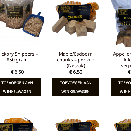
Toevoegen
Toevoegen
aan
aan
verlanglijst
verlanglijst
ickory Snippers –
Maple/Esdoorn
Appel c
850 gram
chunks – per kilo
kil
(Netzak)
verp
€
6,50
€
6,50
€
TOEVOEGEN AAN
TOEVOEGEN AAN
TOEVO
WINKELWAGEN
WINKELWAGEN
WINK
Toevoegen
Toevoegen
aan
aan