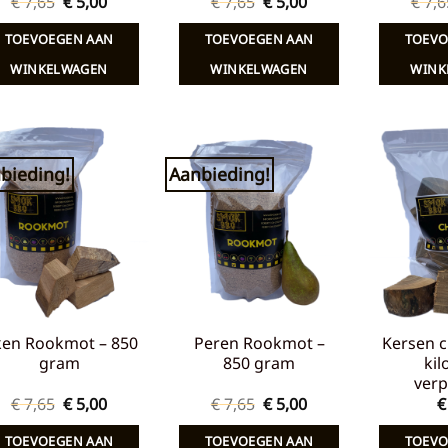
Oorspronkelijke
Huidige
Oorspronkelijke
Huidige
€
7,65
€
5,00
€
7,65
€
5,00
€
7,6
prijs
prijs
prijs
prijs
was:
is:
was:
is:
TOEVOEGEN AAN
TOEVOEGEN AAN
TOEVO
€ 7,65.
€ 5,00.
€ 7,65.
€ 5,00.
WINKELWAGEN
WINKELWAGEN
WINK
bieding!
Aanbieding!
Toevoegen
Toevoegen
aan
aan
verlanglijst
verlanglijst
ken Rookmot – 850
Peren Rookmot –
Kersen c
gram
850 gram
kil
verp
Oorspronkelijke
Huidige
Oorspronkelijke
Huidige
€
7,65
€
5,00
€
7,65
€
5,00
€
prijs
prijs
prijs
prijs
was:
is:
was:
is:
TOEVOEGEN AAN
TOEVOEGEN AAN
TOEVO