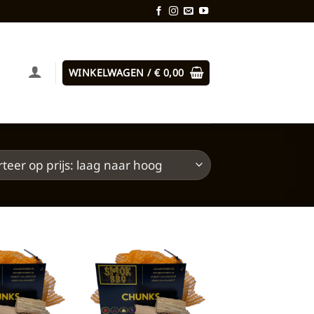
WINKELWAGEN /
€
0,00
Toevoegen
Toevoegen
aan
aan
verlanglijst
verlanglijst