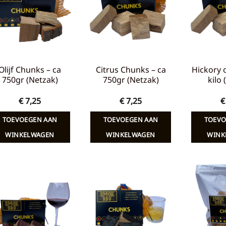
verlanglijst
verlanglijst
Olijf Chunks – ca
Citrus Chunks – ca
Hickory 
750gr (Netzak)
750gr (Netzak)
kilo
€
7,25
€
7,25
€
TOEVOEGEN AAN
TOEVOEGEN AAN
TOEVO
WINKELWAGEN
WINKELWAGEN
WINK
Toevoegen
Toevoegen
aan
aan
verlanglijst
verlanglijst