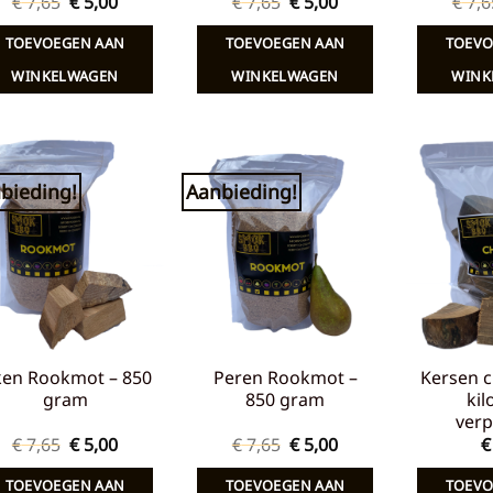
Oorspronkelijke
Huidige
Oorspronkelijke
Huidige
€
7,65
€
5,00
€
7,65
€
5,00
€
7,6
prijs
prijs
prijs
prijs
was:
is:
was:
is:
TOEVOEGEN AAN
TOEVOEGEN AAN
TOEVO
€ 7,65.
€ 5,00.
€ 7,65.
€ 5,00.
WINKELWAGEN
WINKELWAGEN
WINK
bieding!
Aanbieding!
Toevoegen
Toevoegen
aan
aan
verlanglijst
verlanglijst
ken Rookmot – 850
Peren Rookmot –
Kersen c
gram
850 gram
kil
verp
Oorspronkelijke
Huidige
Oorspronkelijke
Huidige
€
7,65
€
5,00
€
7,65
€
5,00
€
prijs
prijs
prijs
prijs
was:
is:
was:
is:
TOEVOEGEN AAN
TOEVOEGEN AAN
TOEVO