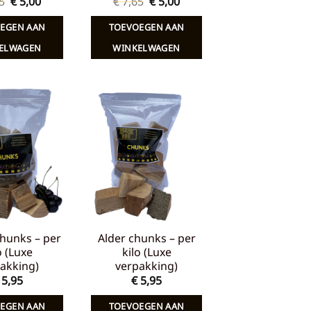
Oorspronkelijke
Huidige
Oorspronkelijke
Huidige
5
€
5,00
€
7,65
€
5,00
prijs
prijs
prijs
prijs
was:
is:
was:
is:
EGEN AAN
TOEVOEGEN AAN
€ 7,65.
€ 5,00.
€ 7,65.
€ 5,00.
ELWAGEN
WINKELWAGEN
Toevoegen
Toevoegen
aan
aan
verlanglijst
verlanglijst
hunks – per
Alder chunks – per
o (Luxe
kilo (Luxe
akking)
verpakking)
5,95
€
5,95
EGEN AAN
TOEVOEGEN AAN