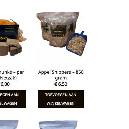
Toevoegen
Toevoegen
aan
aan
verlanglijst
verlanglijst
hunks – per
Appel Snippers – 850
 (Netzak)
gram
6,00
€
6,50
EGEN AAN
TOEVOEGEN AAN
ELWAGEN
WINKELWAGEN