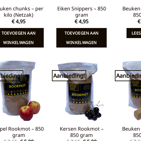
uken chunks – per
Eiken Snippers – 850
Beuken 
kilo (Netzak)
gram
85
€
4,95
€
4,95
€
TOEVOEGEN AAN
TOEVOEGEN AAN
LEES
WINKELWAGEN
WINKELWAGEN
bieding!
Aanbieding!
Aanbiedi
Toevoegen
Toevoegen
aan
aan
verlanglijst
verlanglijst
pel Rookmot – 850
Kersen Rookmot –
Beuken
gram
850 gram
85