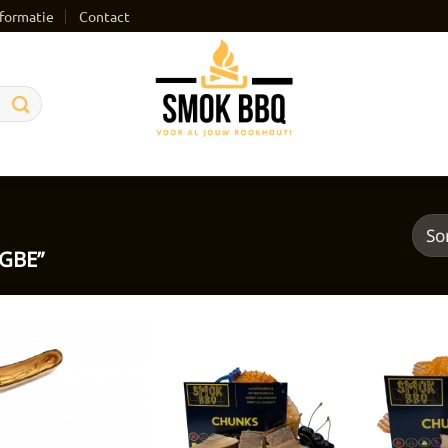
formatie
Contact
“GBE”
Toevoegen
Toevoegen
aan
aan
verlanglijst
verlanglijst