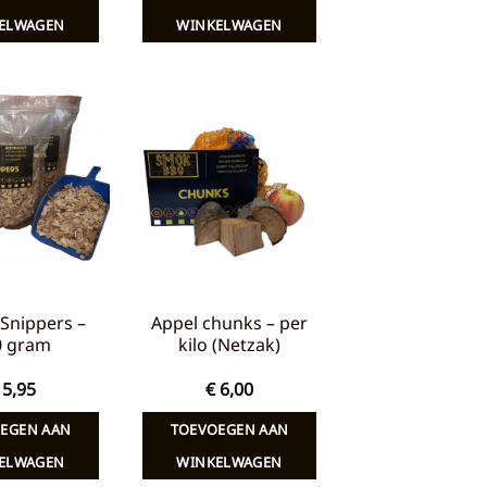
ELWAGEN
WINKELWAGEN
Toevoegen
Toevoegen
aan
aan
verlanglijst
verlanglijst
Snippers –
Appel chunks – per
0 gram
kilo (Netzak)
5,95
€
6,00
EGEN AAN
TOEVOEGEN AAN
ELWAGEN
WINKELWAGEN