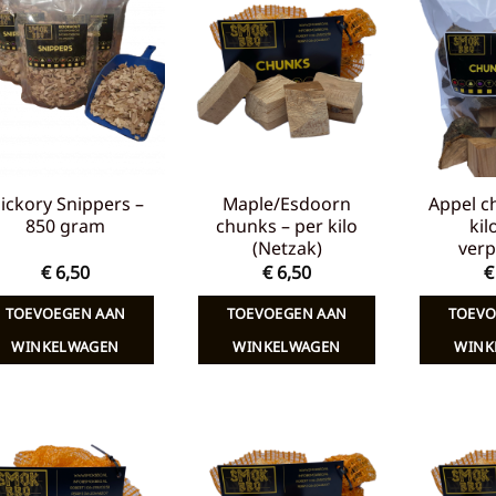
Toevoegen
Toevoegen
aan
aan
verlanglijst
verlanglijst
ickory Snippers –
Maple/Esdoorn
Appel c
850 gram
chunks – per kilo
kil
(Netzak)
verp
€
6,50
€
6,50
€
TOEVOEGEN AAN
TOEVOEGEN AAN
TOEVO
WINKELWAGEN
WINKELWAGEN
WINK
Toevoegen
Toevoegen
aan
aan