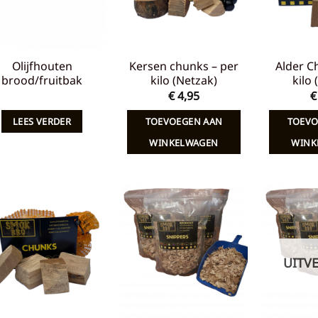
Olijfhouten
Kersen chunks – per
Alder C
brood/fruitbak
kilo (Netzak)
kilo
€
4,95
€
LEES VERDER
TOEVOEGEN AAN
TOEVO
WINKELWAGEN
WINK
Toevoegen
Toevoegen
aan
aan
verlanglijst
verlanglijst
UITV