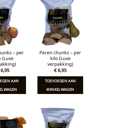
Toevoegen
Toevoegen
aan
aan
verlanglijst
verlanglijst
hunks – per
Peren chunks – per
o (Luxe
kilo (Luxe
akking)
verpakking)
6,95
€
6,95
EGEN AAN
TOEVOEGEN AAN
ELWAGEN
WINKELWAGEN
Toevoegen
Toevoegen
aan
aan