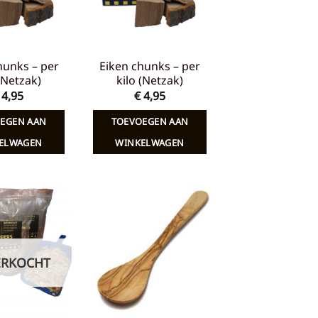
hunks – per
Eiken chunks – per
 (Netzak)
kilo (Netzak)
4,95
€
4,95
EGEN AAN
TOEVOEGEN AAN
ELWAGEN
WINKELWAGEN
Toevoegen
Toevoegen
aan
aan
verlanglijst
verlanglijst
ERKOCHT