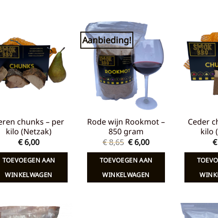
Aanbieding!
Toevoegen
Toevoegen
aan
aan
verlanglijst
verlanglijst
eren chunks – per
Rode wijn Rookmot –
Ceder c
kilo (Netzak)
850 gram
kilo
Oorspronkelijke
Huidige
€
6,00
€
8,65
€
6,00
€
prijs
prijs
was:
is:
TOEVOEGEN AAN
TOEVOEGEN AAN
TOEVO
€ 8,65.
€ 6,00.
WINKELWAGEN
WINKELWAGEN
WINK