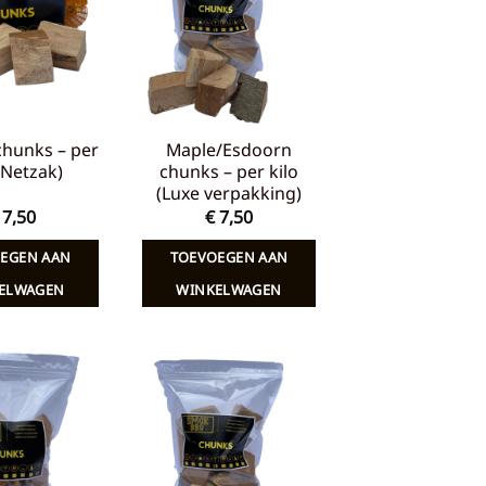
verlanglijst
verlanglijst
chunks – per
Maple/Esdoorn
 (Netzak)
chunks – per kilo
(Luxe verpakking)
7,50
€
7,50
EGEN AAN
TOEVOEGEN AAN
ELWAGEN
WINKELWAGEN
Toevoegen
Toevoegen
aan
aan
verlanglijst
verlanglijst