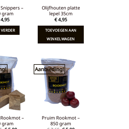
Snippers –
Olijfhouten platte
0 gram
lepel 35cm
4,95
€
4,95
 VERDER
TOEVOEGEN AAN
WINKELWAGEN
ng!
Aanbieding!
Toevoegen
Toevoegen
aan
aan
verlanglijst
verlanglijst
 Rookmot –
Pruim Rookmot –
0 gram
850 gram