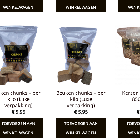
€ 7,65.
€ 5,00.
€ 7,65.
€ 5,00.
WINKELWAGEN
WINKELWAGEN
WINK
Toevoegen
Toevoegen
aan
aan
verlanglijst
verlanglijst
iken chunks – per
Beuken chunks – per
Kersen 
kilo (Luxe
kilo (Luxe
85
verpakking)
verpakking)
€
5,95
€
5,95
€
TOEVOEGEN AAN
TOEVOEGEN AAN
TOEVO
WINKELWAGEN
WINKELWAGEN
WINK