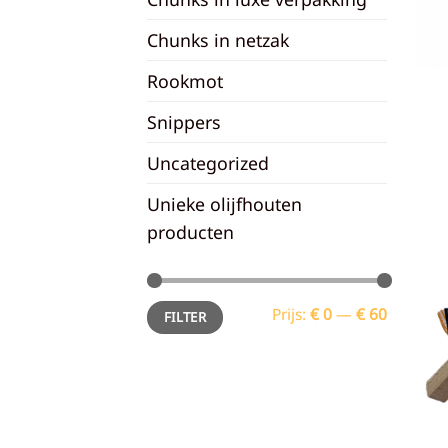
Chunks in netzak
Rookmot
Snippers
Uncategorized
Unieke olijfhouten
producten
Min.
Max.
Prijs:
€ 0
—
€ 60
FILTER
prijs
prijs