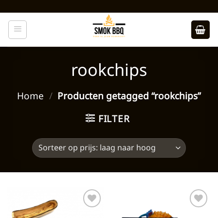
Ga
naar
inhoud
rookchips
Home
/
Producten getagged “rookchips”
FILTER
Toevoegen
Toevoegen