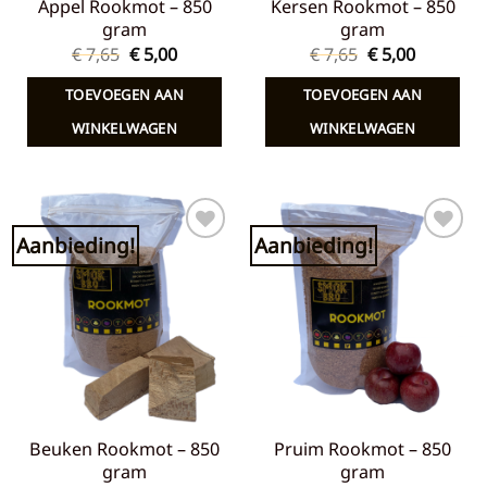
Appel Rookmot – 850
Kersen Rookmot – 850
gram
gram
Oorspronkelijke
Huidige
Oorspronkelij
Huidige
€
7,65
€
5,00
€
7,65
€
5,00
prijs
prijs
prijs
prijs
was:
is:
was:
is:
TOEVOEGEN AAN
TOEVOEGEN AAN
€ 7,65.
€ 5,00.
€ 7,65.
€ 5,00.
WINKELWAGEN
WINKELWAGEN
Aanbieding!
Aanbieding!
Toevoegen
Toevoegen
aan
aan
verlanglijst
verlanglijst
Beuken Rookmot – 850
Pruim Rookmot – 850
gram
gram