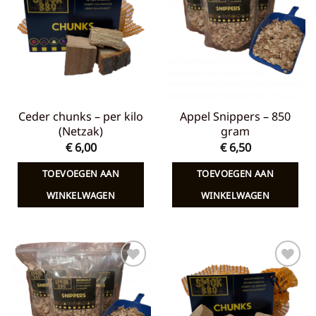
aan
aan
verlanglijst
verlanglijst
Ceder chunks – per kilo
Appel Snippers – 850
(Netzak)
gram
€
6,00
€
6,50
TOEVOEGEN AAN
TOEVOEGEN AAN
WINKELWAGEN
WINKELWAGEN
Toevoegen
Toevoegen
aan
aan
verlanglijst
verlanglijst