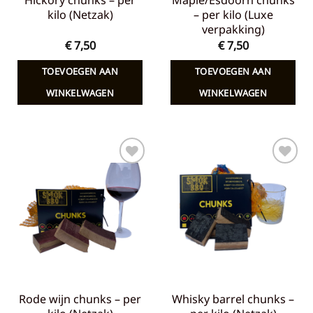
Hickory chunks – per
Maple/Esdoorn chunks
kilo (Netzak)
– per kilo (Luxe
verpakking)
€
7,50
€
7,50
TOEVOEGEN AAN
TOEVOEGEN AAN
WINKELWAGEN
WINKELWAGEN
Toevoegen
Toevoegen
aan
aan
verlanglijst
verlanglijst
Rode wijn chunks – per
Whisky barrel chunks –