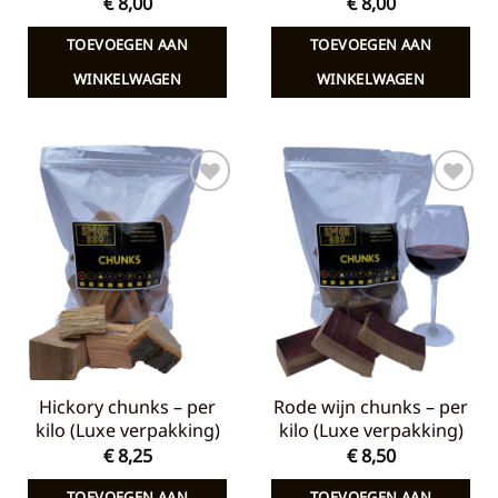
€
8,00
€
8,00
TOEVOEGEN AAN
TOEVOEGEN AAN
WINKELWAGEN
WINKELWAGEN
Toevoegen
Toevoegen
aan
aan
verlanglijst
verlanglijst
Hickory chunks – per
Rode wijn chunks – per
kilo (Luxe verpakking)
kilo (Luxe verpakking)
€
8,25
€
8,50
TOEVOEGEN AAN
TOEVOEGEN AAN