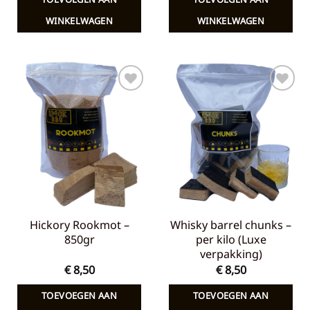
WINKELWAGEN
WINKELWAGEN
Toevoegen
Toevoegen
aan
aan
verlanglijst
verlanglijst
Hickory Rookmot –
Whisky barrel chunks –
850gr
per kilo (Luxe
verpakking)
€
8,50
€
8,50
TOEVOEGEN AAN
TOEVOEGEN AAN