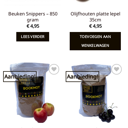
Beuken Snippers – 850
Olijfhouten platte lepel
gram
35cm
€
4,95
€
4,95
LEES VERDER
TOEVOEGEN AAN
WINKELWAGEN
Aanbieding!
Aanbieding!
Toevoegen
Toevoegen
aan
aan
verlanglijst
verlanglijst