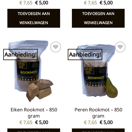
Oorspronkelijke
Huidige
Oorspronkelij
Huidige
€
7,65
€
5,00
€
7,65
€
5,00
prijs
prijs
prijs
prijs
was:
is:
was:
is:
TOEVOEGEN AAN
TOEVOEGEN AAN
€ 7,65.
€ 5,00.
€ 7,65.
€ 5,00.
WINKELWAGEN
WINKELWAGEN
Aanbieding!
Aanbieding!
Toevoegen
Toevoegen
aan
aan
verlanglijst
verlanglijst
Eiken Rookmot – 850
Peren Rookmot – 850
gram
gram
Oorspronkelijke
Huidige
Oorspronkelij
Huidige
€
7,65
€
5,00
€
7,65
€
5,00
prijs
prijs
prijs
prijs
was:
is:
was:
is: