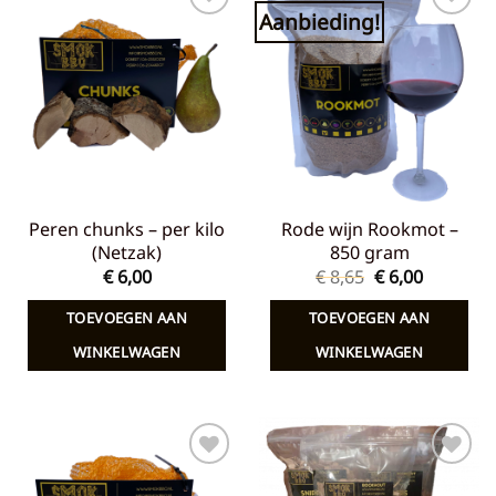
Aanbieding!
Toevoegen
Toevoegen
aan
aan
verlanglijst
verlanglijst
Peren chunks – per kilo
Rode wijn Rookmot –
(Netzak)
850 gram
Oorspronkelij
Huidige
€
6,00
€
8,65
€
6,00
prijs
prijs
was:
is:
TOEVOEGEN AAN
TOEVOEGEN AAN
€ 8,65.
€ 6,00.
WINKELWAGEN
WINKELWAGEN
Toevoegen
Toevoegen