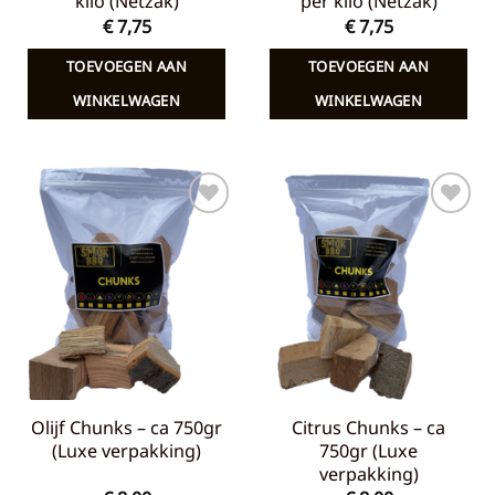
kilo (Netzak)
per kilo (Netzak)
€
7,75
€
7,75
TOEVOEGEN AAN
TOEVOEGEN AAN
WINKELWAGEN
WINKELWAGEN
Toevoegen
Toevoegen
aan
aan
verlanglijst
verlanglijst
Olijf Chunks – ca 750gr
Citrus Chunks – ca
(Luxe verpakking)
750gr (Luxe
verpakking)