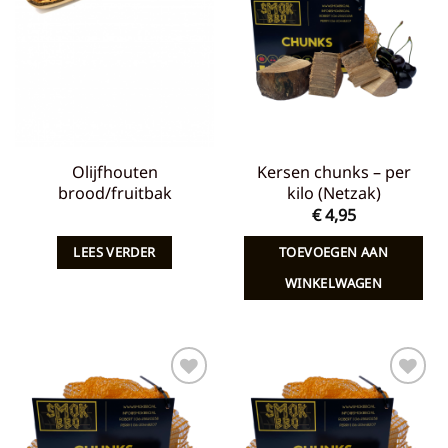
aan
aan
verlanglijst
verlanglijst
Olijfhouten
Kersen chunks – per
brood/fruitbak
kilo (Netzak)
€
4,95
LEES VERDER
TOEVOEGEN AAN
WINKELWAGEN
Toevoegen
Toevoegen
aan
aan
verlanglijst
verlanglijst