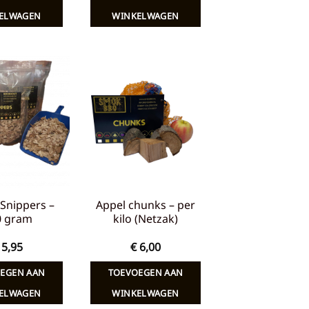
ELWAGEN
WINKELWAGEN
Toevoegen
Toevoegen
aan
aan
verlanglijst
verlanglijst
Snippers –
Appel chunks – per
0 gram
kilo (Netzak)
5,95
€
6,00
EGEN AAN
TOEVOEGEN AAN
ELWAGEN
WINKELWAGEN