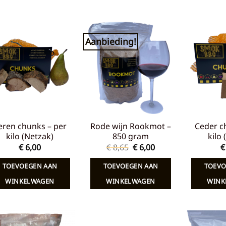
Aanbieding!
Toevoegen
Toevoegen
aan
aan
verlanglijst
verlanglijst
eren chunks – per
Rode wijn Rookmot –
Ceder c
kilo (Netzak)
850 gram
kilo
Oorspronkelijke
Huidige
€
6,00
€
8,65
€
6,00
€
prijs
prijs
was:
is:
TOEVOEGEN AAN
TOEVOEGEN AAN
TOEVO
€ 8,65.
€ 6,00.
WINKELWAGEN
WINKELWAGEN
WINK