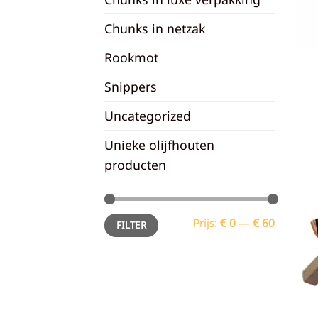
Chunks in netzak
Rookmot
Snippers
Uncategorized
Unieke olijfhouten
producten
Min.
Max.
Prijs:
€ 0
—
€ 60
FILTER
prijs
prijs