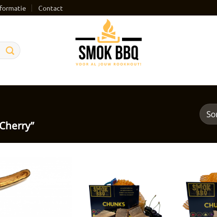
formatie
Contact
Cherry”
Toevoegen
Toevoegen
aan
aan
verlanglijst
verlanglijst