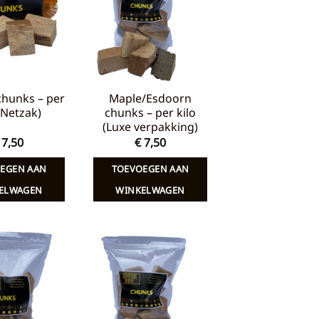
verlanglijst
verlanglijst
chunks – per
Maple/Esdoorn
 (Netzak)
chunks – per kilo
(Luxe verpakking)
7,50
€
7,50
EGEN AAN
TOEVOEGEN AAN
ELWAGEN
WINKELWAGEN
Toevoegen
Toevoegen
aan
aan
verlanglijst
verlanglijst