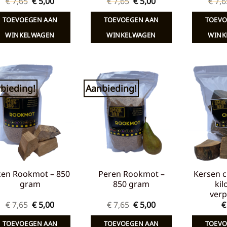
Oorspronkelijke
Huidige
Oorspronkelijke
Huidige
€
7,65
€
5,00
€
7,65
€
5,00
€
7,6
prijs
prijs
prijs
prijs
was:
is:
was:
is:
TOEVOEGEN AAN
TOEVOEGEN AAN
TOEVO
€ 7,65.
€ 5,00.
€ 7,65.
€ 5,00.
WINKELWAGEN
WINKELWAGEN
WINK
bieding!
Aanbieding!
Toevoegen
Toevoegen
aan
aan
verlanglijst
verlanglijst
ken Rookmot – 850
Peren Rookmot –
Kersen c
gram
850 gram
kil
verp
Oorspronkelijke
Huidige
Oorspronkelijke
Huidige
€
7,65
€
5,00
€
7,65
€
5,00
€
prijs
prijs
prijs
prijs
was:
is:
was:
is:
TOEVOEGEN AAN
TOEVOEGEN AAN
TOEVO