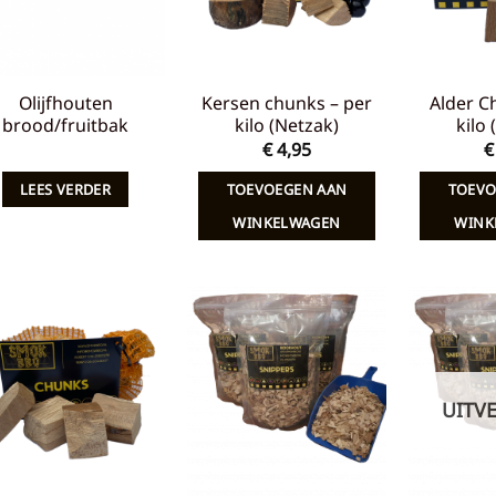
Olijfhouten
Kersen chunks – per
Alder C
brood/fruitbak
kilo (Netzak)
kilo
€
4,95
€
LEES VERDER
TOEVOEGEN AAN
TOEVO
WINKELWAGEN
WINK
Toevoegen
Toevoegen
aan
aan
verlanglijst
verlanglijst
UITV