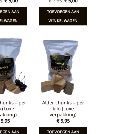
Oorspronkelijke
Huidige
Oorspronkelijke
Huidige
5
€
5,00
€
7,65
€
5,00
prijs
prijs
prijs
prijs
was:
is:
was:
is:
EGEN AAN
TOEVOEGEN AAN
€ 7,65.
€ 5,00.
€ 7,65.
€ 5,00.
ELWAGEN
WINKELWAGEN
Toevoegen
Toevoegen
aan
aan
verlanglijst
verlanglijst
hunks – per
Alder chunks – per
o (Luxe
kilo (Luxe
akking)
verpakking)
5,95
€
5,95
EGEN AAN
TOEVOEGEN AAN