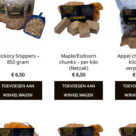
Toevoegen
Toevoegen
aan
aan
verlanglijst
verlanglijst
ickory Snippers –
Maple/Esdoorn
Appel c
850 gram
chunks – per kilo
kil
(Netzak)
verp
€
6,50
€
6,50
€
TOEVOEGEN AAN
TOEVOEGEN AAN
TOEVO
WINKELWAGEN
WINKELWAGEN
WINK
Toevoegen
Toevoegen
aan
aan