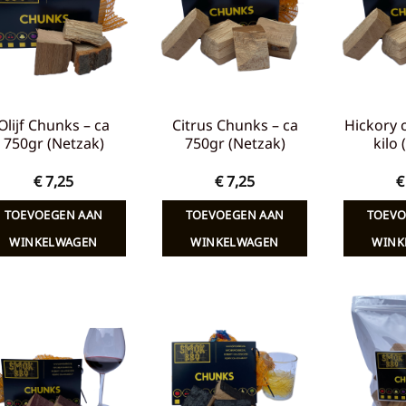
verlanglijst
verlanglijst
Olijf Chunks – ca
Citrus Chunks – ca
Hickory 
750gr (Netzak)
750gr (Netzak)
kilo
€
7,25
€
7,25
€
TOEVOEGEN AAN
TOEVOEGEN AAN
TOEVO
WINKELWAGEN
WINKELWAGEN
WINK
Toevoegen
Toevoegen
aan
aan
verlanglijst
verlanglijst