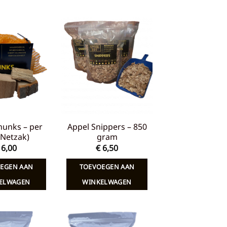
Toevoegen
Toevoegen
aan
aan
verlanglijst
verlanglijst
hunks – per
Appel Snippers – 850
 (Netzak)
gram
6,00
€
6,50
EGEN AAN
TOEVOEGEN AAN
ELWAGEN
WINKELWAGEN