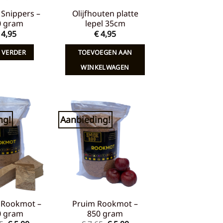
Snippers –
Olijfhouten platte
0 gram
lepel 35cm
4,95
€
4,95
 VERDER
TOEVOEGEN AAN
WINKELWAGEN
ng!
Aanbieding!
Toevoegen
Toevoegen
aan
aan
verlanglijst
verlanglijst
 Rookmot –
Pruim Rookmot –
0 gram
850 gram