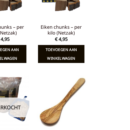
hunks – per
Eiken chunks – per
 (Netzak)
kilo (Netzak)
4,95
€
4,95
EGEN AAN
TOEVOEGEN AAN
ELWAGEN
WINKELWAGEN
Toevoegen
Toevoegen
aan
aan
verlanglijst
verlanglijst
ERKOCHT