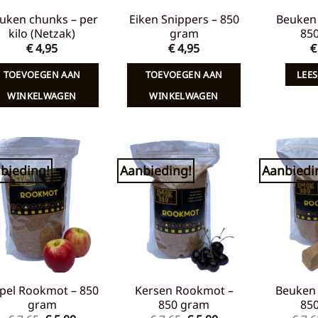
uken chunks – per
Eiken Snippers – 850
Beuken 
kilo (Netzak)
gram
85
€
4,95
€
4,95
€
TOEVOEGEN AAN
TOEVOEGEN AAN
LEES
WINKELWAGEN
WINKELWAGEN
bieding!
Aanbieding!
Aanbiedi
Toevoegen
Toevoegen
aan
aan
verlanglijst
verlanglijst
pel Rookmot – 850
Kersen Rookmot –
Beuken
gram
850 gram
85