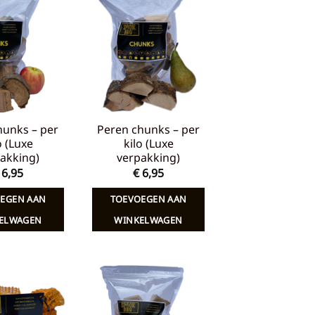
Toevoegen
Toevoegen
aan
aan
verlanglijst
verlanglijst
hunks – per
Peren chunks – per
o (Luxe
kilo (Luxe
akking)
verpakking)
6,95
€
6,95
EGEN AAN
TOEVOEGEN AAN
ELWAGEN
WINKELWAGEN
Toevoegen
Toevoegen
aan
aan