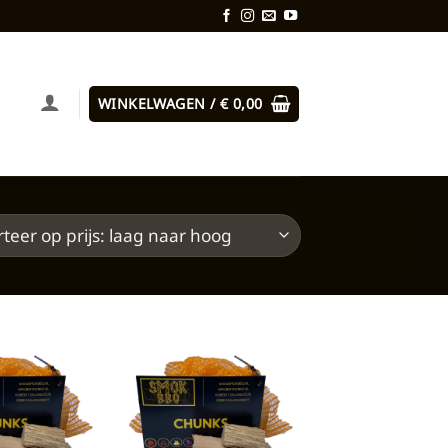
WINKELWAGEN /
€
0,00
Toevoegen
Toevoegen
aan
aan
verlanglijst
verlanglijst