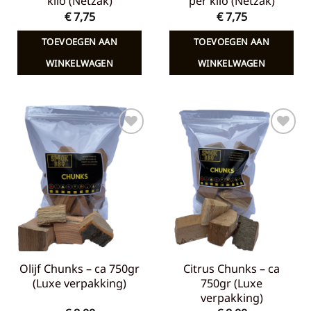
kilo (Netzak)
per kilo (Netzak)
€
7,75
€
7,75
TOEVOEGEN AAN
TOEVOEGEN AAN
WINKELWAGEN
WINKELWAGEN
Toevoegen
Toevoegen
aan
aan
verlanglijst
verlanglijst
Olijf Chunks – ca 750gr
Citrus Chunks – ca
(Luxe verpakking)
750gr (Luxe
verpakking)