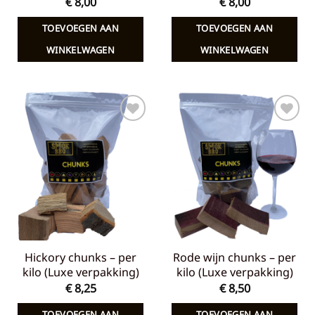
€
8,00
€
8,00
TOEVOEGEN AAN
TOEVOEGEN AAN
WINKELWAGEN
WINKELWAGEN
Toevoegen
Toevoegen
aan
aan
verlanglijst
verlanglijst
Hickory chunks – per
Rode wijn chunks – per
kilo (Luxe verpakking)
kilo (Luxe verpakking)
€
8,25
€
8,50
TOEVOEGEN AAN
TOEVOEGEN AAN