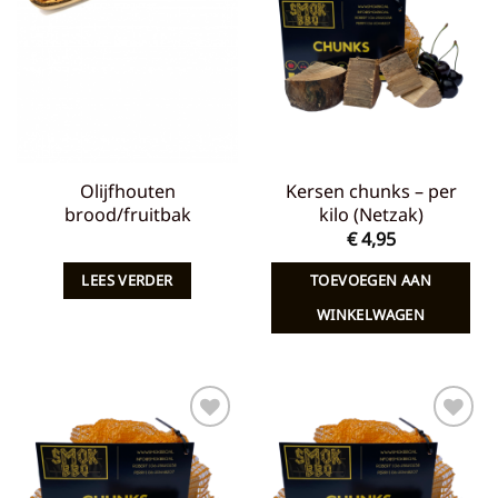
aan
aan
verlanglijst
verlanglijst
Olijfhouten
Kersen chunks – per
brood/fruitbak
kilo (Netzak)
€
4,95
LEES VERDER
TOEVOEGEN AAN
WINKELWAGEN
Toevoegen
Toevoegen
aan
aan
verlanglijst
verlanglijst