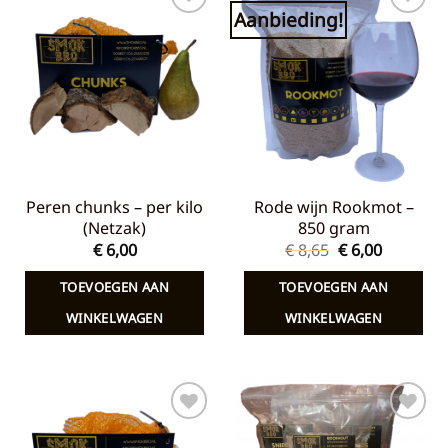
Aanbieding!
Toevoegen
Toevoegen
aan
aan
verlanglijst
verlanglijst
Peren chunks – per kilo
Rode wijn Rookmot –
(Netzak)
850 gram
Oorspronkelij
Huidige
€
6,00
€
8,65
€
6,00
prijs
prijs
was:
is:
TOEVOEGEN AAN
TOEVOEGEN AAN
€ 8,65.
€ 6,00.
WINKELWAGEN
WINKELWAGEN
Toevoegen
Toevoegen