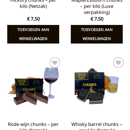
Hickory chunks – per
Maple/Esdoorn chunks
kilo (Netzak)
– per kilo (Luxe
verpakking)
€
7,50
€
7,50
TOEVOEGEN AAN
TOEVOEGEN AAN
WINKELWAGEN
WINKELWAGEN
Toevoegen
Toevoegen
aan
aan
verlanglijst
verlanglijst
Rode wijn chunks – per
Whisky barrel chunks –