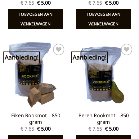
Oorspronkelijke
Huidige
Oorspronkelij
Huidige
€
7,65
€
5,00
€
7,65
€
5,00
prijs
prijs
prijs
prijs
was:
is:
was:
is:
TOEVOEGEN AAN
TOEVOEGEN AAN
€ 7,65.
€ 5,00.
€ 7,65.
€ 5,00.
WINKELWAGEN
WINKELWAGEN
Aanbieding!
Aanbieding!
Toevoegen
Toevoegen
aan
aan
verlanglijst
verlanglijst
Eiken Rookmot – 850
Peren Rookmot – 850
gram
gram
Oorspronkelijke
Huidige
Oorspronkelij
Huidige
€
7,65
€
5,00
€
7,65
€
5,00
prijs
prijs
prijs
prijs
was:
is:
was:
is: