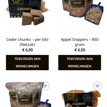
aan
aan
verlanglijst
verlanglijst
Ceder chunks – per kilo
Appel Snippers – 850
(Netzak)
gram
€
6,00
€
6,50
TOEVOEGEN AAN
TOEVOEGEN AAN
WINKELWAGEN
WINKELWAGEN
Toevoegen
Toevoegen
aan
aan
verlanglijst
verlanglijst