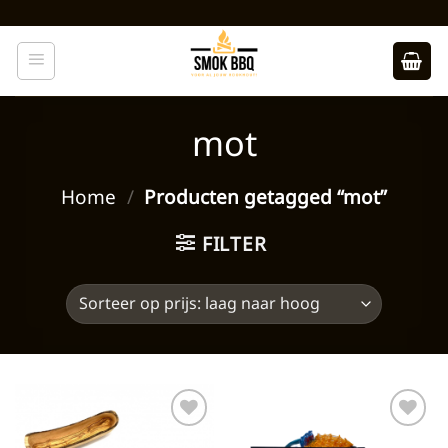
Ga
naar
inhoud
mot
Home
/
Producten getagged “mot”
FILTER
Toevoegen
Toevoegen