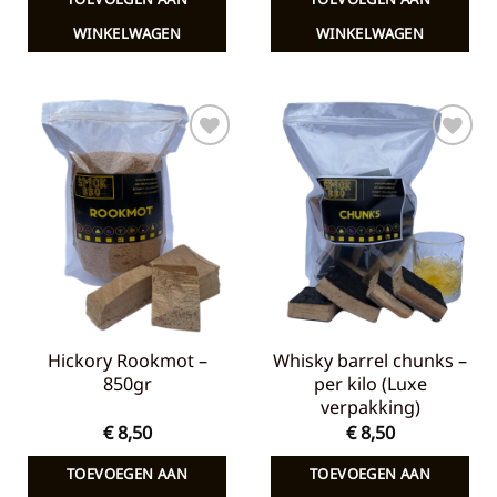
WINKELWAGEN
WINKELWAGEN
Toevoegen
Toevoegen
aan
aan
verlanglijst
verlanglijst
Hickory Rookmot –
Whisky barrel chunks –
850gr
per kilo (Luxe
verpakking)
€
8,50
€
8,50
TOEVOEGEN AAN
TOEVOEGEN AAN