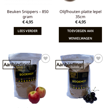
Beuken Snippers – 850
Olijfhouten platte lepel
gram
35cm
€
4,95
€
4,95
LEES VERDER
TOEVOEGEN AAN
WINKELWAGEN
Aanbieding!
Aanbieding!
Toevoegen
Toevoegen
aan
aan
verlanglijst
verlanglijst