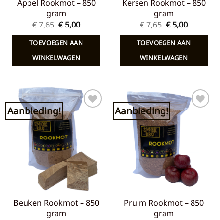
Appel Rookmot – 850
Kersen Rookmot – 850
gram
gram
Oorspronkelijke
Huidige
Oorspronkelij
Huidige
€
7,65
€
5,00
€
7,65
€
5,00
prijs
prijs
prijs
prijs
was:
is:
was:
is:
TOEVOEGEN AAN
TOEVOEGEN AAN
€ 7,65.
€ 5,00.
€ 7,65.
€ 5,00.
WINKELWAGEN
WINKELWAGEN
Aanbieding!
Aanbieding!
Toevoegen
Toevoegen
aan
aan
verlanglijst
verlanglijst
Beuken Rookmot – 850
Pruim Rookmot – 850
gram
gram