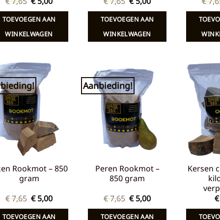
Oorspronkelijke
Huidige
Oorspronkelijke
Huidige
€
7,65
€
5,00
€
7,65
€
5,00
€
7,6
prijs
prijs
prijs
prijs
was:
is:
was:
is:
TOEVOEGEN AAN
TOEVOEGEN AAN
TOEVO
€ 7,65.
€ 5,00.
€ 7,65.
€ 5,00.
WINKELWAGEN
WINKELWAGEN
WINK
bieding!
Aanbieding!
Toevoegen
Toevoegen
aan
aan
verlanglijst
verlanglijst
ken Rookmot – 850
Peren Rookmot –
Kersen c
gram
850 gram
kil
verp
Oorspronkelijke
Huidige
Oorspronkelijke
Huidige
€
7,65
€
5,00
€
7,65
€
5,00
€
prijs
prijs
prijs
prijs
was:
is:
was:
is:
TOEVOEGEN AAN
TOEVOEGEN AAN
TOEVO