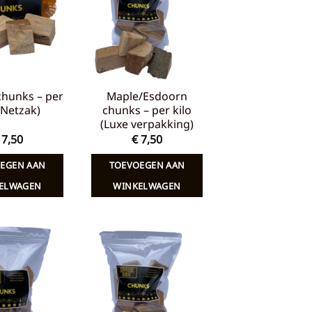
verlanglijst
verlanglijst
chunks – per
Maple/Esdoorn
 (Netzak)
chunks – per kilo
(Luxe verpakking)
7,50
€
7,50
EGEN AAN
TOEVOEGEN AAN
ELWAGEN
WINKELWAGEN
Toevoegen
Toevoegen
aan
aan
verlanglijst
verlanglijst