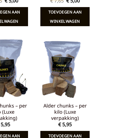
Oorspronkelijke
Huidige
Oorspronkelijke
Huidige
5
€
5,00
€
7,65
€
5,00
prijs
prijs
prijs
prijs
was:
is:
was:
is:
EGEN AAN
TOEVOEGEN AAN
€ 7,65.
€ 5,00.
€ 7,65.
€ 5,00.
ELWAGEN
WINKELWAGEN
Toevoegen
Toevoegen
aan
aan
verlanglijst
verlanglijst
hunks – per
Alder chunks – per
o (Luxe
kilo (Luxe
akking)
verpakking)
5,95
€
5,95
EGEN AAN
TOEVOEGEN AAN