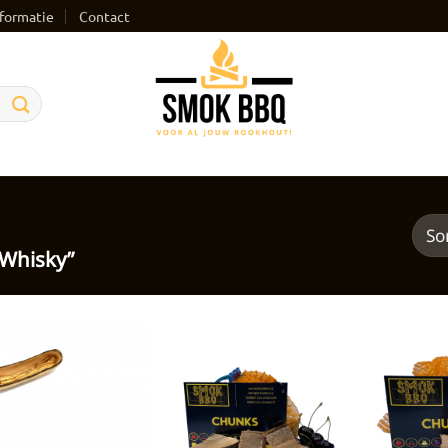
formatie
Contact
Whisky”
Toevoegen
Toevoegen
aan
aan
verlanglijst
verlanglijst