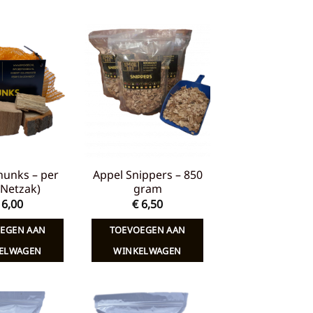
Toevoegen
Toevoegen
aan
aan
verlanglijst
verlanglijst
hunks – per
Appel Snippers – 850
 (Netzak)
gram
6,00
€
6,50
EGEN AAN
TOEVOEGEN AAN
ELWAGEN
WINKELWAGEN