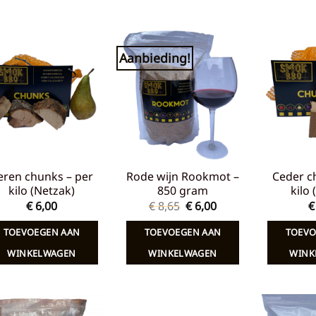
Aanbieding!
Toevoegen
Toevoegen
aan
aan
verlanglijst
verlanglijst
eren chunks – per
Rode wijn Rookmot –
Ceder c
kilo (Netzak)
850 gram
kilo
Oorspronkelijke
Huidige
€
6,00
€
8,65
€
6,00
€
prijs
prijs
was:
is:
TOEVOEGEN AAN
TOEVOEGEN AAN
TOEVO
€ 8,65.
€ 6,00.
WINKELWAGEN
WINKELWAGEN
WINK