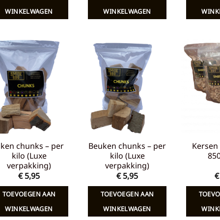
€ 7,65.
€ 5,00.
€ 7,65.
€ 5,00.
WINKELWAGEN
WINKELWAGEN
WINK
Toevoegen
Toevoegen
aan
aan
verlanglijst
verlanglijst
iken chunks – per
Beuken chunks – per
Kersen 
kilo (Luxe
kilo (Luxe
85
verpakking)
verpakking)
€
5,95
€
5,95
€
TOEVOEGEN AAN
TOEVOEGEN AAN
TOEVO
WINKELWAGEN
WINKELWAGEN
WINK