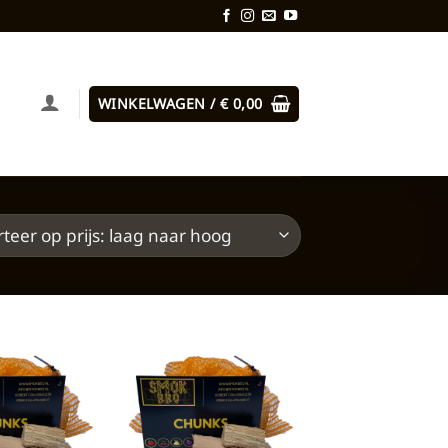
WINKELWAGEN /
€
0,00
Toevoegen
Toevoegen
aan
aan
verlanglijst
verlanglijst