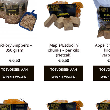
Toevoegen
Toevoegen
aan
aan
verlanglijst
verlanglijst
ickory Snippers –
Maple/Esdoorn
Appel c
850 gram
chunks – per kilo
kil
(Netzak)
verp
€
6,50
€
6,50
€
TOEVOEGEN AAN
TOEVOEGEN AAN
TOEVO
WINKELWAGEN
WINKELWAGEN
WINK
Toevoegen
Toevoegen
aan
aan