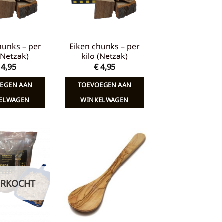
hunks – per
Eiken chunks – per
 (Netzak)
kilo (Netzak)
4,95
€
4,95
EGEN AAN
TOEVOEGEN AAN
ELWAGEN
WINKELWAGEN
Toevoegen
Toevoegen
aan
aan
verlanglijst
verlanglijst
ERKOCHT