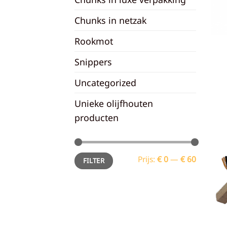
Chunks in netzak
Rookmot
Snippers
Uncategorized
Unieke olijfhouten
producten
Min.
Max.
Prijs:
€ 0
—
€ 60
FILTER
prijs
prijs