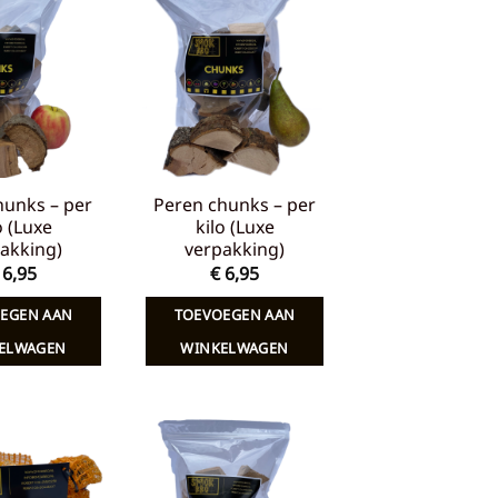
Toevoegen
Toevoegen
aan
aan
verlanglijst
verlanglijst
hunks – per
Peren chunks – per
o (Luxe
kilo (Luxe
akking)
verpakking)
6,95
€
6,95
EGEN AAN
TOEVOEGEN AAN
ELWAGEN
WINKELWAGEN
Toevoegen
Toevoegen
aan
aan