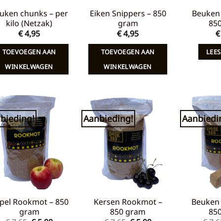
uken chunks – per
Eiken Snippers – 850
Beuken 
kilo (Netzak)
gram
85
€
4,95
€
4,95
€
TOEVOEGEN AAN
TOEVOEGEN AAN
LEES
WINKELWAGEN
WINKELWAGEN
bieding!
Aanbieding!
Aanbiedi
Toevoegen
Toevoegen
aan
aan
verlanglijst
verlanglijst
pel Rookmot – 850
Kersen Rookmot –
Beuken
gram
850 gram
85