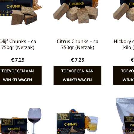
verlanglijst
verlanglijst
Olijf Chunks – ca
Citrus Chunks – ca
Hickory 
750gr (Netzak)
750gr (Netzak)
kilo
€
7,25
€
7,25
€
TOEVOEGEN AAN
TOEVOEGEN AAN
TOEVO
WINKELWAGEN
WINKELWAGEN
WINK
Toevoegen
Toevoegen
aan
aan
verlanglijst
verlanglijst