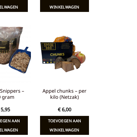
ELWAGEN
WINKELWAGEN
Toevoegen
Toevoegen
aan
aan
verlanglijst
verlanglijst
Snippers –
Appel chunks – per
0 gram
kilo (Netzak)
5,95
€
6,00
EGEN AAN
TOEVOEGEN AAN
ELWAGEN
WINKELWAGEN