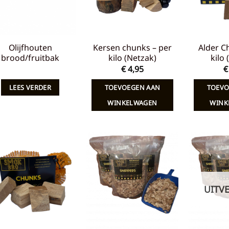
Olijfhouten
Kersen chunks – per
Alder C
brood/fruitbak
kilo (Netzak)
kilo
€
4,95
€
LEES VERDER
TOEVOEGEN AAN
TOEVO
WINKELWAGEN
WINK
Toevoegen
Toevoegen
aan
aan
verlanglijst
verlanglijst
UITV