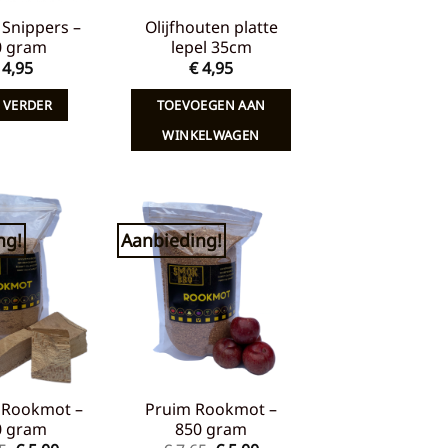
Snippers –
Olijfhouten platte
0 gram
lepel 35cm
4,95
€
4,95
 VERDER
TOEVOEGEN AAN
WINKELWAGEN
ng!
Aanbieding!
Toevoegen
Toevoegen
aan
aan
verlanglijst
verlanglijst
 Rookmot –
Pruim Rookmot –
0 gram
850 gram