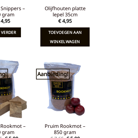
Snippers –
Olijfhouten platte
0 gram
lepel 35cm
4,95
€
4,95
 VERDER
TOEVOEGEN AAN
WINKELWAGEN
ng!
Aanbieding!
Toevoegen
Toevoegen
aan
aan
verlanglijst
verlanglijst
 Rookmot –
Pruim Rookmot –
0 gram
850 gram