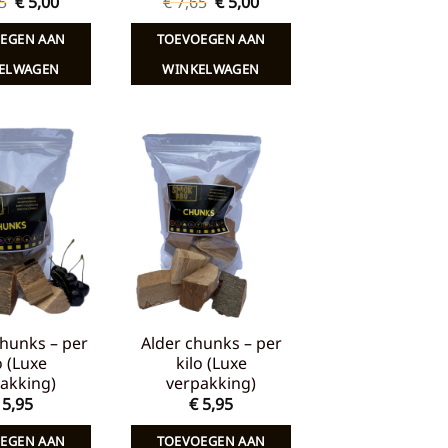
Oorspronkelijke
Huidige
Oorspronkelijke
Huidige
5
€
5,00
€
7,65
€
5,00
prijs
prijs
prijs
prijs
was:
is:
was:
is:
EGEN AAN
TOEVOEGEN AAN
€ 7,65.
€ 5,00.
€ 7,65.
€ 5,00.
ELWAGEN
WINKELWAGEN
Toevoegen
Toevoegen
aan
aan
verlanglijst
verlanglijst
hunks – per
Alder chunks – per
o (Luxe
kilo (Luxe
akking)
verpakking)
5,95
€
5,95
EGEN AAN
TOEVOEGEN AAN