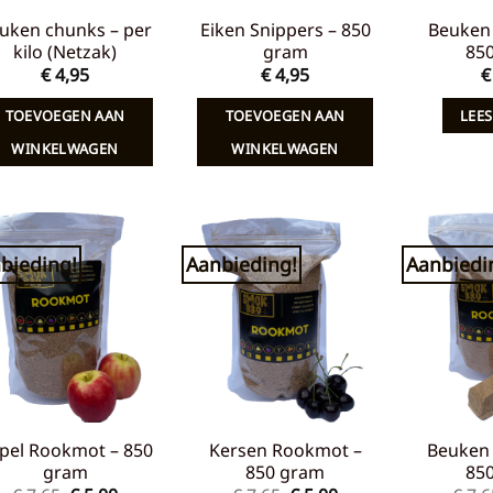
uken chunks – per
Eiken Snippers – 850
Beuken 
kilo (Netzak)
gram
85
€
4,95
€
4,95
€
TOEVOEGEN AAN
TOEVOEGEN AAN
LEES
WINKELWAGEN
WINKELWAGEN
bieding!
Aanbieding!
Aanbiedi
Toevoegen
Toevoegen
aan
aan
verlanglijst
verlanglijst
pel Rookmot – 850
Kersen Rookmot –
Beuken
gram
850 gram
85