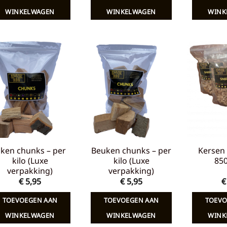
€ 7,65.
€ 5,00.
€ 7,65.
€ 5,00.
WINKELWAGEN
WINKELWAGEN
WINK
Toevoegen
Toevoegen
aan
aan
verlanglijst
verlanglijst
iken chunks – per
Beuken chunks – per
Kersen 
kilo (Luxe
kilo (Luxe
85
verpakking)
verpakking)
€
5,95
€
5,95
€
TOEVOEGEN AAN
TOEVOEGEN AAN
TOEVO
WINKELWAGEN
WINKELWAGEN
WINK