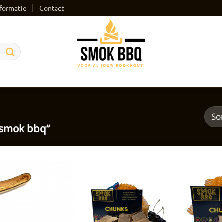
formatie
Contact
“smok bbq”
Toevoegen
Toevoegen
aan
aan
verlanglijst
verlanglijst