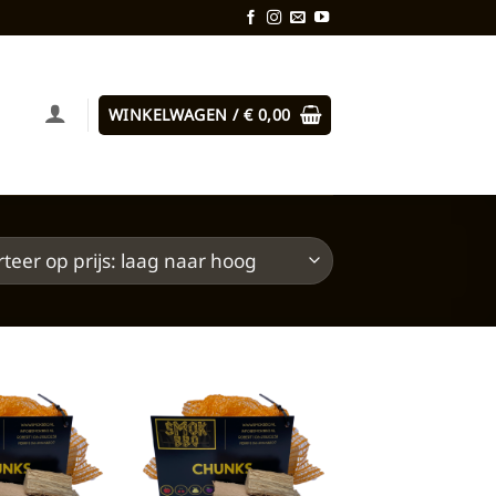
WINKELWAGEN /
€
0,00
Toevoegen
Toevoegen
aan
aan
verlanglijst
verlanglijst