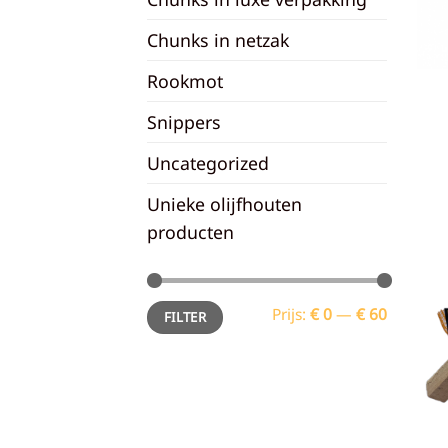
Chunks in netzak
Rookmot
Snippers
Uncategorized
Unieke olijfhouten
producten
Min.
Max.
Prijs:
€ 0
—
€ 60
FILTER
prijs
prijs