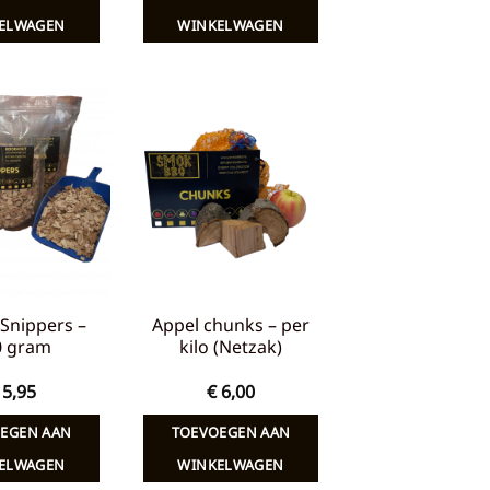
ELWAGEN
WINKELWAGEN
Toevoegen
Toevoegen
aan
aan
verlanglijst
verlanglijst
Snippers –
Appel chunks – per
0 gram
kilo (Netzak)
5,95
€
6,00
EGEN AAN
TOEVOEGEN AAN
ELWAGEN
WINKELWAGEN