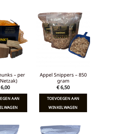
Toevoegen
Toevoegen
aan
aan
verlanglijst
verlanglijst
hunks – per
Appel Snippers – 850
 (Netzak)
gram
6,00
€
6,50
EGEN AAN
TOEVOEGEN AAN
ELWAGEN
WINKELWAGEN