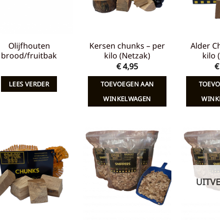
Olijfhouten
Kersen chunks – per
Alder C
brood/fruitbak
kilo (Netzak)
kilo
€
4,95
€
LEES VERDER
TOEVOEGEN AAN
TOEVO
WINKELWAGEN
WINK
Toevoegen
Toevoegen
aan
aan
verlanglijst
verlanglijst
UITV