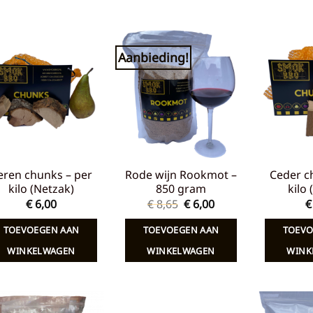
Aanbieding!
Toevoegen
Toevoegen
aan
aan
verlanglijst
verlanglijst
eren chunks – per
Rode wijn Rookmot –
Ceder c
kilo (Netzak)
850 gram
kilo
Oorspronkelijke
Huidige
€
6,00
€
8,65
€
6,00
€
prijs
prijs
was:
is:
TOEVOEGEN AAN
TOEVOEGEN AAN
TOEVO
€ 8,65.
€ 6,00.
WINKELWAGEN
WINKELWAGEN
WINK