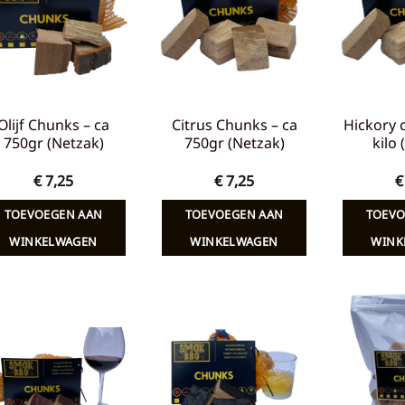
verlanglijst
verlanglijst
Olijf Chunks – ca
Citrus Chunks – ca
Hickory 
750gr (Netzak)
750gr (Netzak)
kilo
€
7,25
€
7,25
€
TOEVOEGEN AAN
TOEVOEGEN AAN
TOEVO
WINKELWAGEN
WINKELWAGEN
WINK
Toevoegen
Toevoegen
aan
aan
verlanglijst
verlanglijst