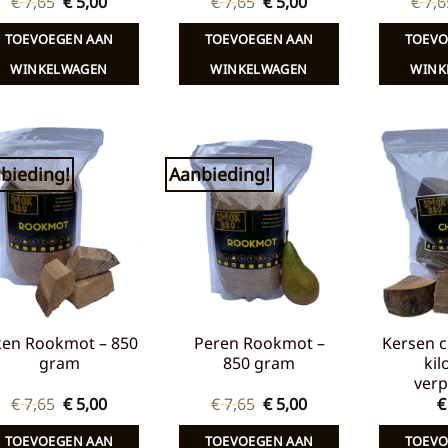
Oorspronkelijke
Huidige
Oorspronkelijke
Huidige
€
7,65
€
5,00
€
7,65
€
5,00
€
7,6
prijs
prijs
prijs
prijs
was:
is:
was:
is:
TOEVOEGEN AAN
TOEVOEGEN AAN
TOEVO
€ 7,65.
€ 5,00.
€ 7,65.
€ 5,00.
WINKELWAGEN
WINKELWAGEN
WINK
bieding!
Aanbieding!
Toevoegen
Toevoegen
aan
aan
verlanglijst
verlanglijst
ken Rookmot – 850
Peren Rookmot –
Kersen c
gram
850 gram
kil
verp
Oorspronkelijke
Huidige
Oorspronkelijke
Huidige
€
7,65
€
5,00
€
7,65
€
5,00
€
prijs
prijs
prijs
prijs
was:
is:
was:
is:
TOEVOEGEN AAN
TOEVOEGEN AAN
TOEVO