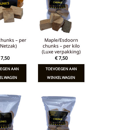
verlanglijst
verlanglijst
chunks – per
Maple/Esdoorn
 (Netzak)
chunks – per kilo
(Luxe verpakking)
7,50
€
7,50
EGEN AAN
TOEVOEGEN AAN
ELWAGEN
WINKELWAGEN
Toevoegen
Toevoegen
aan
aan
verlanglijst
verlanglijst