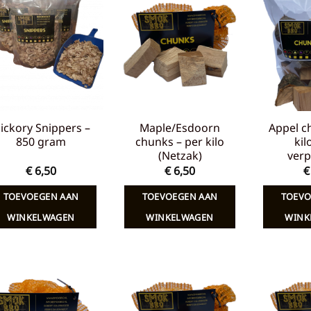
Toevoegen
Toevoegen
aan
aan
verlanglijst
verlanglijst
ickory Snippers –
Maple/Esdoorn
Appel c
850 gram
chunks – per kilo
kil
(Netzak)
verp
€
6,50
€
6,50
€
TOEVOEGEN AAN
TOEVOEGEN AAN
TOEVO
WINKELWAGEN
WINKELWAGEN
WINK
Toevoegen
Toevoegen
aan
aan