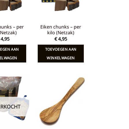
hunks – per
Eiken chunks – per
 (Netzak)
kilo (Netzak)
4,95
€
4,95
EGEN AAN
TOEVOEGEN AAN
ELWAGEN
WINKELWAGEN
Toevoegen
Toevoegen
aan
aan
verlanglijst
verlanglijst
ERKOCHT