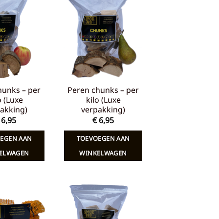
Toevoegen
Toevoegen
aan
aan
verlanglijst
verlanglijst
hunks – per
Peren chunks – per
o (Luxe
kilo (Luxe
akking)
verpakking)
6,95
€
6,95
EGEN AAN
TOEVOEGEN AAN
ELWAGEN
WINKELWAGEN
Toevoegen
Toevoegen
aan
aan