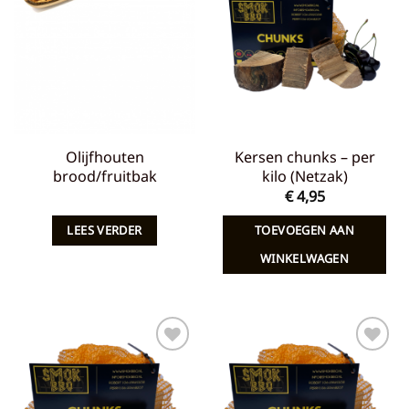
aan
aan
verlanglijst
verlanglijst
Olijfhouten
Kersen chunks – per
brood/fruitbak
kilo (Netzak)
€
4,95
LEES VERDER
TOEVOEGEN AAN
WINKELWAGEN
Toevoegen
Toevoegen
aan
aan
verlanglijst
verlanglijst