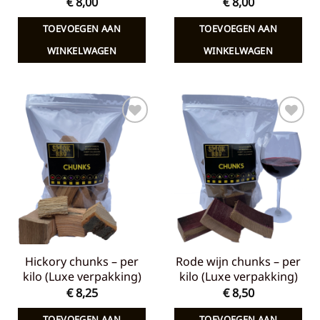
€
8,00
€
8,00
TOEVOEGEN AAN
TOEVOEGEN AAN
WINKELWAGEN
WINKELWAGEN
Toevoegen
Toevoegen
aan
aan
verlanglijst
verlanglijst
Hickory chunks – per
Rode wijn chunks – per
kilo (Luxe verpakking)
kilo (Luxe verpakking)
€
8,25
€
8,50
TOEVOEGEN AAN
TOEVOEGEN AAN