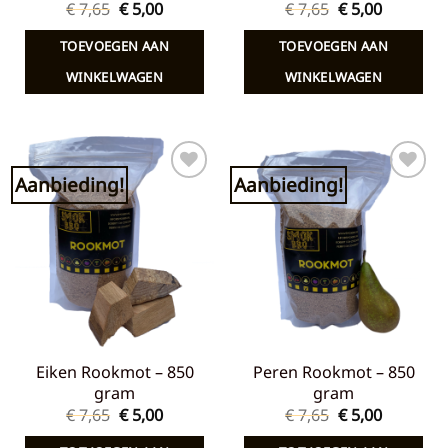
Oorspronkelijke
Huidige
Oorspronkelij
Huidige
€
7,65
€
5,00
€
7,65
€
5,00
prijs
prijs
prijs
prijs
was:
is:
was:
is:
TOEVOEGEN AAN
TOEVOEGEN AAN
€ 7,65.
€ 5,00.
€ 7,65.
€ 5,00.
WINKELWAGEN
WINKELWAGEN
Aanbieding!
Aanbieding!
Toevoegen
Toevoegen
aan
aan
verlanglijst
verlanglijst
Eiken Rookmot – 850
Peren Rookmot – 850
gram
gram
Oorspronkelijke
Huidige
Oorspronkelij
Huidige
€
7,65
€
5,00
€
7,65
€
5,00
prijs
prijs
prijs
prijs
was:
is:
was:
is: