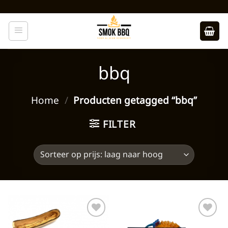
Ga
naar
inhoud
bbq
Home
/
Producten getagged “bbq”
FILTER
Toevoegen
Toevoegen