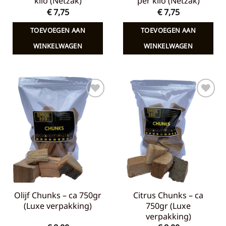
kilo (Netzak)
per kilo (Netzak)
€
7,75
€
7,75
TOEVOEGEN AAN
TOEVOEGEN AAN
WINKELWAGEN
WINKELWAGEN
Toevoegen
Toevoegen
aan
aan
verlanglijst
verlanglijst
Olijf Chunks – ca 750gr
Citrus Chunks – ca
(Luxe verpakking)
750gr (Luxe
verpakking)