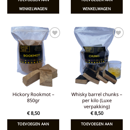
WINKELWAGEN
WINKELWAGEN
Toevoegen
Toevoegen
aan
aan
verlanglijst
verlanglijst
Hickory Rookmot –
Whisky barrel chunks –
850gr
per kilo (Luxe
verpakking)
€
8,50
€
8,50
TOEVOEGEN AAN
TOEVOEGEN AAN