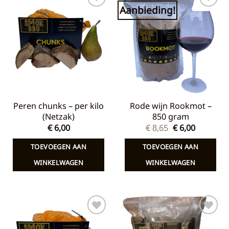
Aanbieding!
Toevoegen
Toevoegen
aan
aan
verlanglijst
verlanglijst
Peren chunks – per kilo
Rode wijn Rookmot –
(Netzak)
850 gram
Oorspronkelij
Huidige
€
6,00
€
8,65
€
6,00
prijs
prijs
was:
is:
TOEVOEGEN AAN
TOEVOEGEN AAN
€ 8,65.
€ 6,00.
WINKELWAGEN
WINKELWAGEN
Toevoegen
Toevoegen