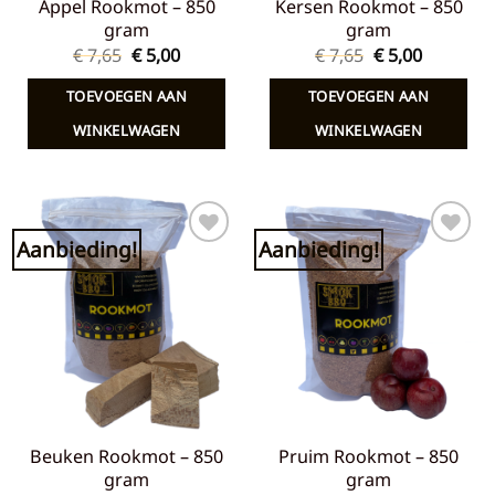
Appel Rookmot – 850
Kersen Rookmot – 850
gram
gram
Oorspronkelijke
Huidige
Oorspronkelij
Huidige
€
7,65
€
5,00
€
7,65
€
5,00
prijs
prijs
prijs
prijs
was:
is:
was:
is:
TOEVOEGEN AAN
TOEVOEGEN AAN
€ 7,65.
€ 5,00.
€ 7,65.
€ 5,00.
WINKELWAGEN
WINKELWAGEN
Aanbieding!
Aanbieding!
Toevoegen
Toevoegen
aan
aan
verlanglijst
verlanglijst
Beuken Rookmot – 850
Pruim Rookmot – 850
gram
gram