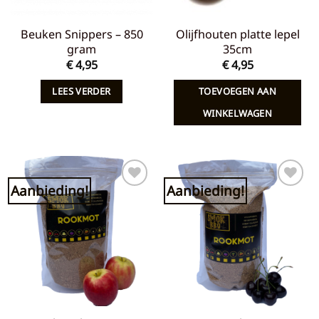
Beuken Snippers – 850
Olijfhouten platte lepel
gram
35cm
€
4,95
€
4,95
LEES VERDER
TOEVOEGEN AAN
WINKELWAGEN
Aanbieding!
Aanbieding!
Toevoegen
Toevoegen
aan
aan
verlanglijst
verlanglijst