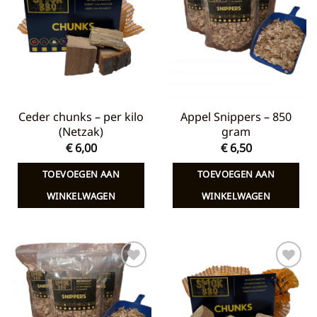
aan
aan
verlanglijst
verlanglijst
Ceder chunks – per kilo
Appel Snippers – 850
(Netzak)
gram
€
6,00
€
6,50
TOEVOEGEN AAN
TOEVOEGEN AAN
WINKELWAGEN
WINKELWAGEN
Toevoegen
Toevoegen
aan
aan
verlanglijst
verlanglijst