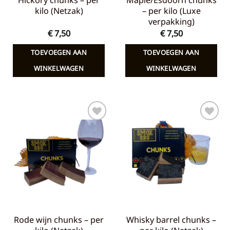
Hickory chunks – per
Maple/Esdoorn chunks
kilo (Netzak)
– per kilo (Luxe
verpakking)
€
7,50
€
7,50
TOEVOEGEN AAN
TOEVOEGEN AAN
WINKELWAGEN
WINKELWAGEN
Toevoegen
Toevoegen
aan
aan
verlanglijst
verlanglijst
Rode wijn chunks – per
Whisky barrel chunks –