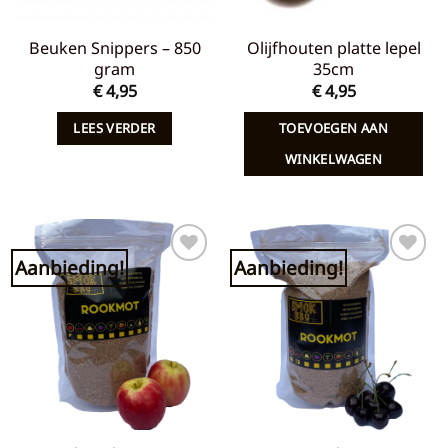
Beuken Snippers – 850
Olijfhouten platte lepel
gram
35cm
€
4,95
€
4,95
LEES VERDER
TOEVOEGEN AAN
WINKELWAGEN
Aanbieding!
Aanbieding!
Toevoegen
Toevoegen
aan
aan
verlanglijst
verlanglijst