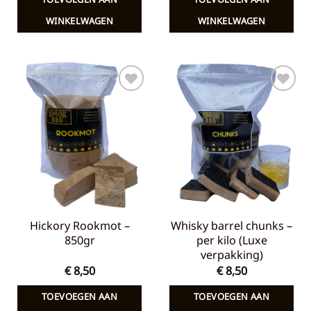
WINKELWAGEN
WINKELWAGEN
Toevoegen
Toevoegen
aan
aan
verlanglijst
verlanglijst
Hickory Rookmot –
Whisky barrel chunks –
850gr
per kilo (Luxe
verpakking)
€
8,50
€
8,50
TOEVOEGEN AAN
TOEVOEGEN AAN