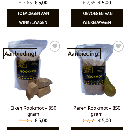
Oorspronkelijke
Huidige
Oorspronkelij
Huidige
€
7,65
€
5,00
€
7,65
€
5,00
prijs
prijs
prijs
prijs
was:
is:
was:
is:
TOEVOEGEN AAN
TOEVOEGEN AAN
€ 7,65.
€ 5,00.
€ 7,65.
€ 5,00.
WINKELWAGEN
WINKELWAGEN
Aanbieding!
Aanbieding!
Toevoegen
Toevoegen
aan
aan
verlanglijst
verlanglijst
Eiken Rookmot – 850
Peren Rookmot – 850
gram
gram
Oorspronkelijke
Huidige
Oorspronkelij
Huidige
€
7,65
€
5,00
€
7,65
€
5,00
prijs
prijs
prijs
prijs
was:
is:
was:
is: