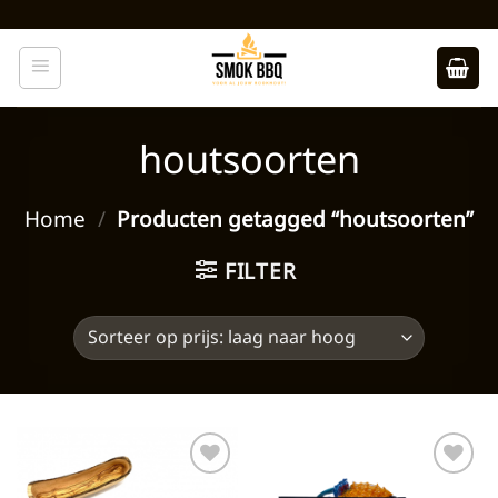
Ga
naar
inhoud
houtsoorten
Home
/
Producten getagged “houtsoorten”
FILTER
Toevoegen
Toevoegen