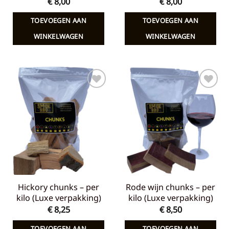
€
8,00
€
8,00
TOEVOEGEN AAN
TOEVOEGEN AAN
WINKELWAGEN
WINKELWAGEN
Toevoegen
Toevoegen
aan
aan
verlanglijst
verlanglijst
Hickory chunks – per
Rode wijn chunks – per
kilo (Luxe verpakking)
kilo (Luxe verpakking)
€
8,25
€
8,50
TOEVOEGEN AAN
TOEVOEGEN AAN