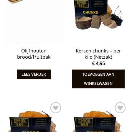
aan
aan
verlanglijst
verlanglijst
Olijfhouten
Kersen chunks – per
brood/fruitbak
kilo (Netzak)
€
4,95
LEES VERDER
TOEVOEGEN AAN
WINKELWAGEN
Toevoegen
Toevoegen
aan
aan
verlanglijst
verlanglijst