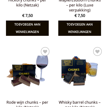
Hickory chunks – per
Maple/Esdoorn chunks
kilo (Netzak)
– per kilo (Luxe
verpakking)
€
7,50
€
7,50
TOEVOEGEN AAN
TOEVOEGEN AAN
WINKELWAGEN
WINKELWAGEN
Toevoegen
Toevoegen
aan
aan
verlanglijst
verlanglijst
Rode wijn chunks – per
Whisky barrel chunks –