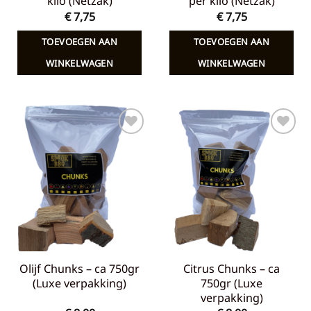
kilo (Netzak)
per kilo (Netzak)
€
7,75
€
7,75
TOEVOEGEN AAN
TOEVOEGEN AAN
WINKELWAGEN
WINKELWAGEN
Toevoegen
Toevoegen
aan
aan
verlanglijst
verlanglijst
Olijf Chunks – ca 750gr
Citrus Chunks – ca
(Luxe verpakking)
750gr (Luxe
verpakking)