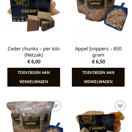
aan
aan
verlanglijst
verlanglijst
Ceder chunks – per kilo
Appel Snippers – 850
(Netzak)
gram
€
6,00
€
6,50
TOEVOEGEN AAN
TOEVOEGEN AAN
WINKELWAGEN
WINKELWAGEN
Toevoegen
Toevoegen
aan
aan
verlanglijst
verlanglijst