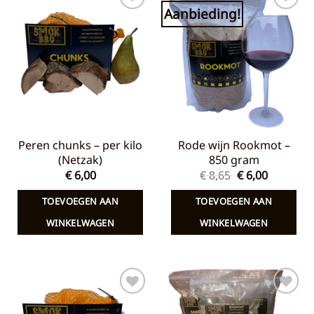
Aanbieding!
Toevoegen
Toevoegen
aan
aan
verlanglijst
verlanglijst
Peren chunks – per kilo
Rode wijn Rookmot –
(Netzak)
850 gram
Oorspronkelij
Huidige
€
6,00
€
8,65
€
6,00
prijs
prijs
was:
is:
TOEVOEGEN AAN
TOEVOEGEN AAN
€ 8,65.
€ 6,00.
WINKELWAGEN
WINKELWAGEN
Toevoegen
Toevoegen