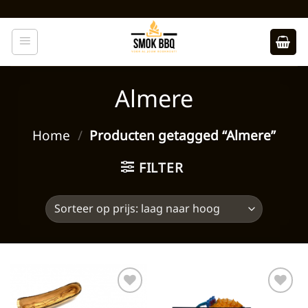
Ga
naar
inhoud
Almere
Home
/
Producten getagged “Almere”
FILTER
Toevoegen
Toevoegen