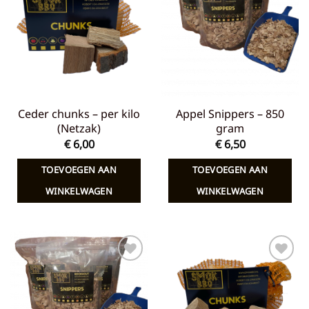
aan
aan
verlanglijst
verlanglijst
Ceder chunks – per kilo
Appel Snippers – 850
(Netzak)
gram
€
6,00
€
6,50
TOEVOEGEN AAN
TOEVOEGEN AAN
WINKELWAGEN
WINKELWAGEN
Toevoegen
Toevoegen
aan
aan
verlanglijst
verlanglijst