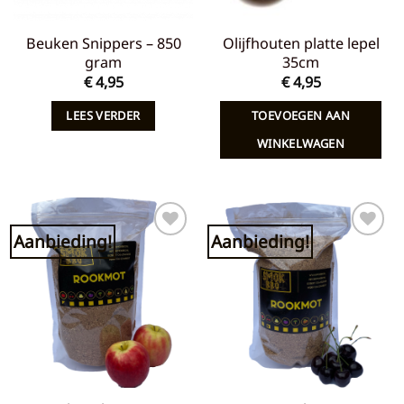
Beuken Snippers – 850
Olijfhouten platte lepel
gram
35cm
€
4,95
€
4,95
LEES VERDER
TOEVOEGEN AAN
WINKELWAGEN
Aanbieding!
Aanbieding!
Toevoegen
Toevoegen
aan
aan
verlanglijst
verlanglijst