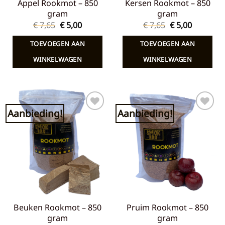
Appel Rookmot – 850
Kersen Rookmot – 850
gram
gram
Oorspronkelijke
Huidige
Oorspronkelij
Huidige
€
7,65
€
5,00
€
7,65
€
5,00
prijs
prijs
prijs
prijs
was:
is:
was:
is:
TOEVOEGEN AAN
TOEVOEGEN AAN
€ 7,65.
€ 5,00.
€ 7,65.
€ 5,00.
WINKELWAGEN
WINKELWAGEN
Aanbieding!
Aanbieding!
Toevoegen
Toevoegen
aan
aan
verlanglijst
verlanglijst
Beuken Rookmot – 850
Pruim Rookmot – 850
gram
gram