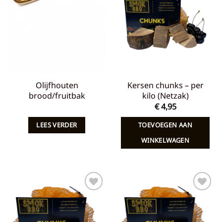
aan
aan
verlanglijst
verlanglijst
Olijfhouten
Kersen chunks – per
brood/fruitbak
kilo (Netzak)
€
4,95
LEES VERDER
TOEVOEGEN AAN
WINKELWAGEN
Toevoegen
Toevoegen
aan
aan
verlanglijst
verlanglijst