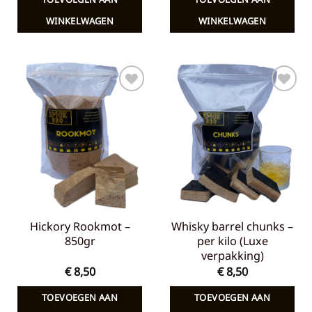
WINKELWAGEN
WINKELWAGEN
Toevoegen
Toevoegen
aan
aan
verlanglijst
verlanglijst
Hickory Rookmot –
Whisky barrel chunks –
850gr
per kilo (Luxe
verpakking)
€
8,50
€
8,50
TOEVOEGEN AAN
TOEVOEGEN AAN