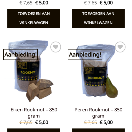
Oorspronkelijke
Huidige
Oorspronkelij
Huidige
€
7,65
€
5,00
€
7,65
€
5,00
prijs
prijs
prijs
prijs
was:
is:
was:
is:
TOEVOEGEN AAN
TOEVOEGEN AAN
€ 7,65.
€ 5,00.
€ 7,65.
€ 5,00.
WINKELWAGEN
WINKELWAGEN
Aanbieding!
Aanbieding!
Toevoegen
Toevoegen
aan
aan
verlanglijst
verlanglijst
Eiken Rookmot – 850
Peren Rookmot – 850
gram
gram
Oorspronkelijke
Huidige
Oorspronkelij
Huidige
€
7,65
€
5,00
€
7,65
€
5,00
prijs
prijs
prijs
prijs
was:
is:
was:
is: