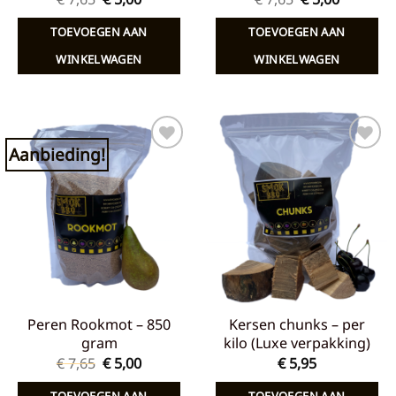
prijs
prijs
prijs
prijs
was:
is:
was:
is:
TOEVOEGEN AAN
TOEVOEGEN AAN
€ 7,65.
€ 5,00.
€ 7,65.
€ 5,00.
WINKELWAGEN
WINKELWAGEN
Aanbieding!
Toevoegen
Toevoegen
aan
aan
verlanglijst
verlanglijst
Peren Rookmot – 850
Kersen chunks – per
gram
kilo (Luxe verpakking)
Oorspronkelijke
Huidige
€
7,65
€
5,00
€
5,95
prijs
prijs
was:
is:
TOEVOEGEN AAN
TOEVOEGEN AAN