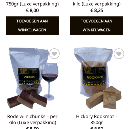
750gr (Luxe verpakking)
kilo (Luxe verpakking)
€
8,00
€
8,25
TOEVOEGEN AAN
TOEVOEGEN AAN
WINKELWAGEN
WINKELWAGEN
Toevoegen
Toevoegen
aan
aan
verlanglijst
verlanglijst
Rode wijn chunks – per
Hickory Rookmot –
kilo (Luxe verpakking)
850gr
€
8,50
€
8,50