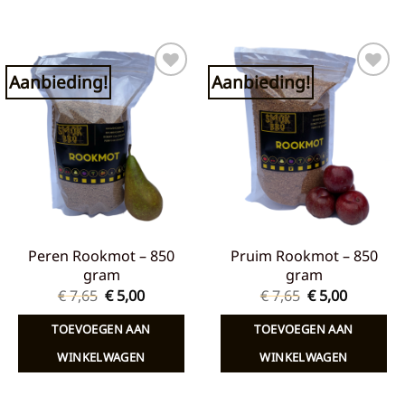
Aanbieding!
Aanbieding!
Toevoegen
Toevoegen
aan
aan
verlanglijst
verlanglijst
Peren Rookmot – 850
Pruim Rookmot – 850
gram
gram
Oorspronkelijke
Huidige
Oorspronkelij
Huidige
€
7,65
€
5,00
€
7,65
€
5,00
prijs
prijs
prijs
prijs
was:
is:
was:
is:
TOEVOEGEN AAN
TOEVOEGEN AAN
€ 7,65.
€ 5,00.
€ 7,65.
€ 5,00.
WINKELWAGEN
WINKELWAGEN