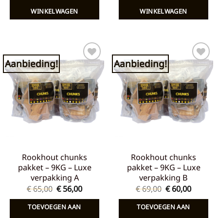
€ 56,00.
€ 48,00.
€ 60,00.
€ 52,00
WINKELWAGEN
WINKELWAGEN
Aanbieding!
Aanbieding!
Toevoegen
Toevoegen
aan
aan
verlanglijst
verlanglijst
Rookhout chunks
Rookhout chunks
pakket – 9KG – Luxe
pakket – 9KG – Luxe
verpakking A
verpakking B
Oorspronkelijke
Huidige
Oorspronkelij
Huidig
€
65,00
€
56,00
€
69,00
€
60,00
prijs
prijs
prijs
prijs
was:
is:
was:
is:
TOEVOEGEN AAN
TOEVOEGEN AAN
€ 65,00.
€ 56,00.
€ 69,00.
€ 60,00