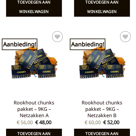
TOEVOEGEN AAN
TOEVOEGEN AAN
WINKELWAGEN
WINKELWAGEN
Aanbieding!
Aanbieding!
Toevoegen
Toevoegen
aan
aan
verlanglijst
verlanglijst
Rookhout chunks
Rookhout chunks
pakket – 9KG –
pakket – 9KG –
Netzakken A
Netzakken B
Oorspronkelijke
Huidige
Oorspronkelij
Huidig
€
56,00
€
48,00
€
60,00
€
52,00
prijs
prijs
prijs
prijs
was:
is:
was:
is:
TOEVOEGEN AAN
TOEVOEGEN AAN