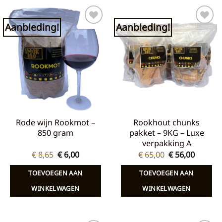
Aanbieding!
Aanbieding!
Toevoegen
Toevoegen
aan
aan
verlanglijst
verlanglijst
Rode wijn Rookmot –
Rookhout chunks
850 gram
pakket – 9KG – Luxe
verpakking A
Oorspronkelijke
Huidige
Oorspronkelij
Huidig
€
8,65
€
6,00
€
65,00
€
56,00
prijs
prijs
prijs
prijs
was:
is:
was:
is:
TOEVOEGEN AAN
TOEVOEGEN AAN
€ 8,65.
€ 6,00.
€ 65,00.
€ 56,00
WINKELWAGEN
WINKELWAGEN