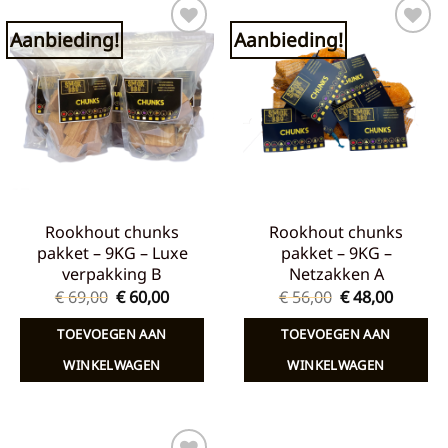
Aanbieding!
Aanbieding!
Toevoegen
Toevoegen
aan
aan
verlanglijst
verlanglijst
Rookhout chunks
Rookhout chunks
pakket – 9KG – Luxe
pakket – 9KG –
verpakking B
Netzakken A
Oorspronkelijke
Huidige
Oorspronkelij
Huidig
€
69,00
€
60,00
€
56,00
€
48,00
prijs
prijs
prijs
prijs
was:
is:
was:
is:
TOEVOEGEN AAN
TOEVOEGEN AAN
€ 69,00.
€ 60,00.
€ 56,00.
€ 48,00
WINKELWAGEN
WINKELWAGEN