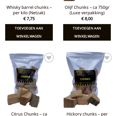
Whisky barrel chunks –
Olijf Chunks – ca 750gr
per kilo (Netzak)
(Luxe verpakking)
€
7,75
€
8,00
TOEVOEGEN AAN
TOEVOEGEN AAN
WINKELWAGEN
WINKELWAGEN
Toevoegen
Toevoegen
aan
aan
verlanglijst
verlanglijst
Citrus Chunks – ca
Hickory chunks – per