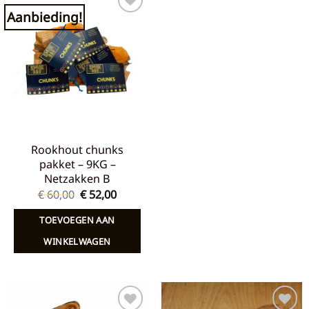
Aanbieding!
Toevoegen
aan
verlanglijst
Rookhout chunks
pakket – 9KG –
Netzakken B
Oorspronkelijke
Huidige
€
60,00
€
52,00
prijs
prijs
was:
is:
TOEVOEGEN AAN
€ 60,00.
€ 52,00.
WINKELWAGEN