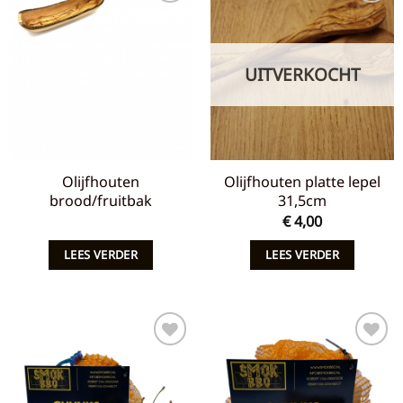
Toevoegen
Toevoegen
aan
aan
verlanglijst
verlanglijst
UITVERKOCHT
Olijfhouten
Olijfhouten platte lepel
brood/fruitbak
31,5cm
€
4,00
LEES VERDER
LEES VERDER
Toevoegen
Toevoegen
aan
aan
verlanglijst
verlanglijst