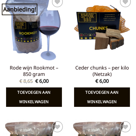
Aanbieding!
Toevoegen
Toevoegen
aan
aan
verlanglijst
verlanglijst
Rode wijn Rookmot –
Ceder chunks – per kilo
850 gram
(Netzak)
Oorspronkelijke
Huidige
€
8,65
€
6,00
€
6,00
prijs
prijs
was:
is:
TOEVOEGEN AAN
TOEVOEGEN AAN
€ 8,65.
€ 6,00.
WINKELWAGEN
WINKELWAGEN