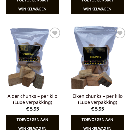
€ 7,65.
€ 5,00.
WINKELWAGEN
WINKELWAGEN
Toevoegen
Toevoegen
aan
aan
verlanglijst
verlanglijst
Alder chunks – per kilo
Eiken chunks – per kilo
(Luxe verpakking)
(Luxe verpakking)
€
5,95
€
5,95
TOEVOEGEN AAN
TOEVOEGEN AAN
WINKELWAGEN
WINKELWAGEN