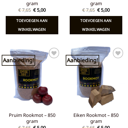
gram
gram
Oorspronkelijke
Huidige
Oorspronkelij
Huidige
€
7,65
€
5,00
€
7,65
€
5,00
prijs
prijs
prijs
prijs
was:
is:
was:
is:
TOEVOEGEN AAN
TOEVOEGEN AAN
€ 7,65.
€ 5,00.
€ 7,65.
€ 5,00.
WINKELWAGEN
WINKELWAGEN
Aanbieding!
Aanbieding!
Toevoegen
Toevoegen
aan
aan
verlanglijst
verlanglijst
Pruim Rookmot – 850
Eiken Rookmot – 850
gram
gram
Oorspronkelijke
Huidige
Oorspronkelij
Huidige
€
7,65
€
5,00
€
7,65
€
5,00