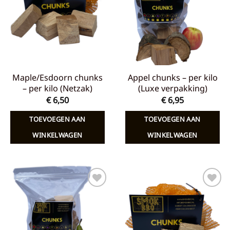
verlanglijst
verlanglijst
Maple/Esdoorn chunks
Appel chunks – per kilo
– per kilo (Netzak)
(Luxe verpakking)
€
6,50
€
6,95
TOEVOEGEN AAN
TOEVOEGEN AAN
WINKELWAGEN
WINKELWAGEN
Toevoegen
Toevoegen
aan
aan
verlanglijst
verlanglijst