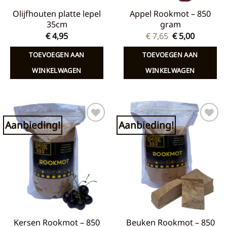
Olijfhouten platte lepel
Appel Rookmot – 850
35cm
gram
Oorspronkelij
Huidige
€
4,95
€
7,65
€
5,00
prijs
prijs
was:
is:
TOEVOEGEN AAN
TOEVOEGEN AAN
€ 7,65.
€ 5,00.
WINKELWAGEN
WINKELWAGEN
Aanbieding!
Aanbieding!
Toevoegen
Toevoegen
aan
aan
verlanglijst
verlanglijst
Kersen Rookmot – 850
Beuken Rookmot – 850