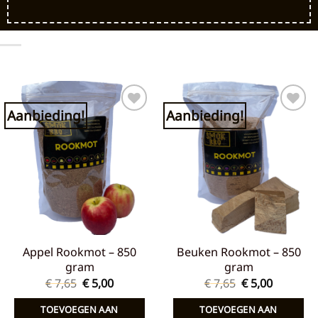
Aanbieding!
Aanbieding!
Toevoegen
Toevoegen
aan
aan
verlanglijst
verlanglijst
Appel Rookmot – 850
Beuken Rookmot – 850
gram
gram
Oorspronkelijke
Huidige
Oorspronkelij
Huidige
€
7,65
€
5,00
€
7,65
€
5,00
prijs
prijs
prijs
prijs
was:
is:
was:
is:
TOEVOEGEN AAN
TOEVOEGEN AAN
€ 7,65.
€ 5,00.
€ 7,65.
€ 5,00.