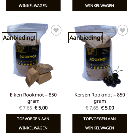
WINKELWAGEN
WINKELWAGEN
Aanbieding!
Aanbieding!
Toevoegen
Toevoegen
aan
aan
verlanglijst
verlanglijst
Eiken Rookmot – 850
Kersen Rookmot – 850
gram
gram
Oorspronkelijke
Huidige
Oorspronkelij
Huidige
€
7,65
€
5,00
€
7,65
€
5,00
prijs
prijs
prijs
prijs
was:
is:
was:
is:
TOEVOEGEN AAN
TOEVOEGEN AAN
€ 7,65.
€ 5,00.
€ 7,65.
€ 5,00.
WINKELWAGEN
WINKELWAGEN