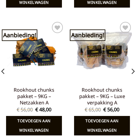
WINKELWAGEN
WINKELWAGEN
Aanbieding!
Aanbieding!
Toevoegen
Toevoegen
aan
aan
verlanglijst
verlanglijst
Rookhout chunks
Rookhout chunks
pakket – 9KG –
pakket – 9KG – Luxe
Netzakken A
verpakking A
ke
Oorspronkelijke
Huidige
Oorspronkelij
Huidig
€
56,00
€
48,00
€
65,00
€
56,00
prijs
prijs
prijs
prijs
was:
is:
was:
is:
TOEVOEGEN AAN
TOEVOEGEN AAN
€ 56,00.
€ 48,00.
€ 65,00.
€ 56,00
WINKELWAGEN
WINKELWAGEN