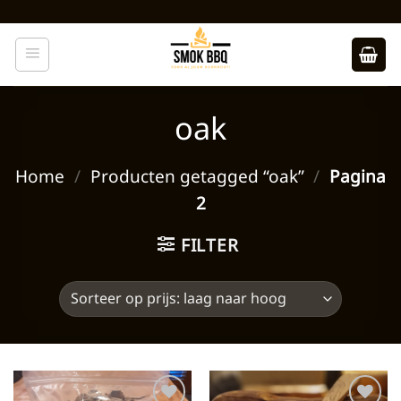
Ga
naar
inhoud
oak
Home
/
Producten getagged “oak”
/
Pagina
2
FILTER