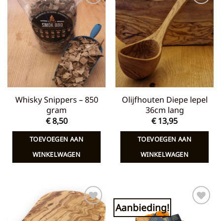
Toevoegen
Toevoegen
aan
aan
verlanglijst
verlanglijst
Whisky Snippers – 850
Olijfhouten Diepe lepel
gram
36cm lang
€
8,50
€
13,95
TOEVOEGEN AAN
TOEVOEGEN AAN
WINKELWAGEN
WINKELWAGEN
Aanbieding!
Toevoegen
Toevoegen