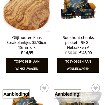
aan
aan
verlanglijst
verlanglijst
Olijfhouten Kaas
Rookhout chunks
Steakplankjes 35/36cm
pakket – 9KG –
18mm dik
Netzakken A
Oorspronkelij
Huidig
€
14,95
€
56,00
€
48,00
prijs
prijs
was:
is:
TOEVOEGEN AAN
TOEVOEGEN AAN
€ 56,00.
€ 48,00.
WINKELWAGEN
WINKELWAGEN
Aanbieding!
Aanbieding!
Toevoegen
Toevoegen
aan
aan
verlanglijst
verlanglijst