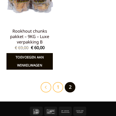
Rookhout chunks
pakket – 9KG – Luxe
verpakking B
Oorspronkelijke
Huidige
€
69,00
€
60,00
prijs
prijs
was:
is:
TOEVOEGEN AAN
€ 69,00.
€ 60,00.
WINKELWAGEN
1
2
IDeal
Bancontact
Bank
Cash