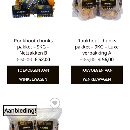
Rookhout chunks
Rookhout chunks
pakket – 9KG –
pakket – 9KG – Luxe
Netzakken B
verpakking A
Oorspronkelijke
Huidige
Oorspronkelij
Huidig
€
60,00
€
52,00
€
65,00
€
56,00
prijs
prijs
prijs
prijs
was:
is:
was:
is:
TOEVOEGEN AAN
TOEVOEGEN AAN
€ 60,00.
€ 52,00.
€ 65,00.
€ 56,00.
WINKELWAGEN
WINKELWAGEN
Aanbieding!
Toevoegen
aan
verlanglijst