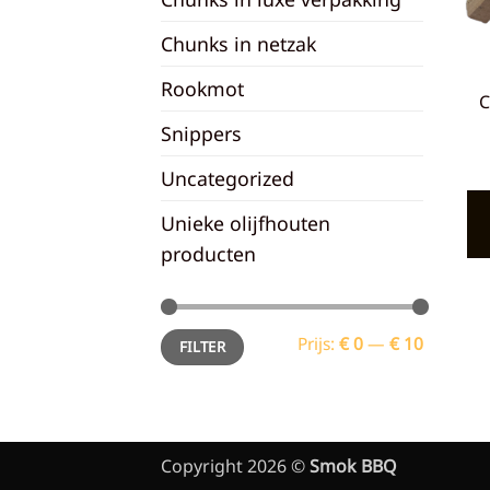
Chunks in netzak
Rookmot
C
Snippers
Uncategorized
Unieke olijfhouten
producten
Min.
Max.
Prijs:
€ 0
—
€ 10
FILTER
prijs
prijs
Copyright 2026 ©
Smok BBQ