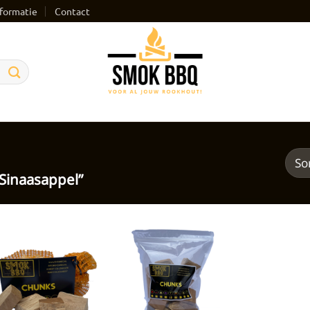
formatie
Contact
Sinaasappel”
Toevoegen
Toevoegen
aan
aan
verlanglijst
verlanglijst