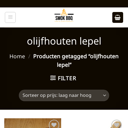
Ga
naar
inhoud
olijfhouten lepel
Home
/
Producten getagged “olijfhouten
lepel”
FILTER