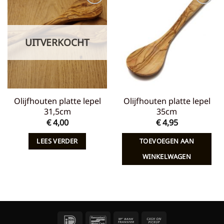
Toevoegen
Toevoegen
aan
aan
verlanglijst
verlanglijst
UITVERKOCHT
Olijfhouten platte lepel
Olijfhouten platte lepel
31,5cm
35cm
€
4,00
€
4,95
LEES VERDER
TOEVOEGEN AAN
WINKELWAGEN
IDeal
Bancontact
Bank
Cash