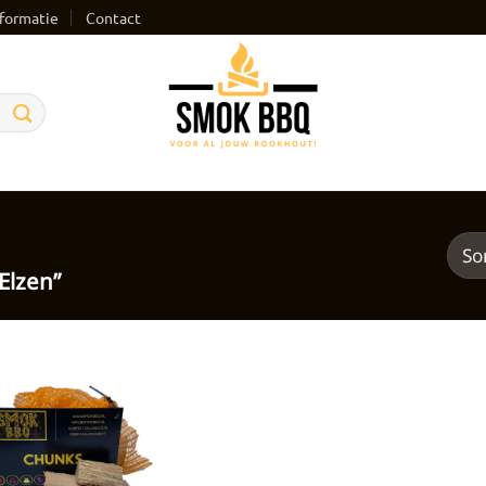
formatie
Contact
Elzen”
Toevoegen
aan
verlanglijst