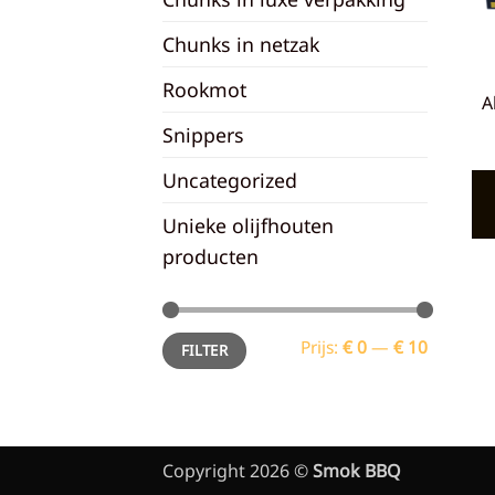
Chunks in netzak
Rookmot
A
Snippers
Uncategorized
Unieke olijfhouten
producten
Min.
Max.
Prijs:
€ 0
—
€ 10
FILTER
prijs
prijs
Copyright 2026 ©
Smok BBQ