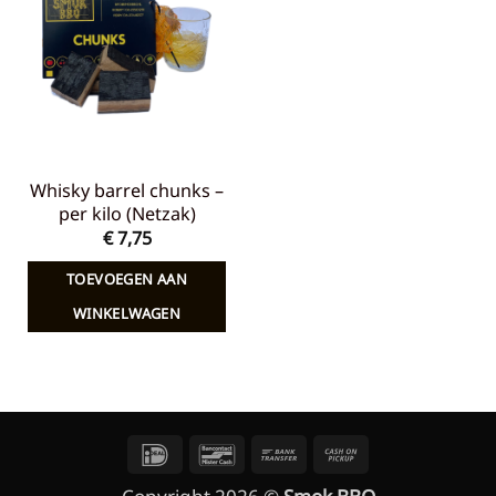
aan
verlanglijst
Whisky barrel chunks –
per kilo (Netzak)
€
7,75
TOEVOEGEN AAN
WINKELWAGEN
IDeal
Bancontact
Bank
Cash
Transfer
on