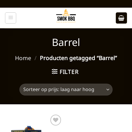
Ga
naar
inhoud
Barrel
Home
/
Producten getagged “Barrel”
FILTER
Toevoegen