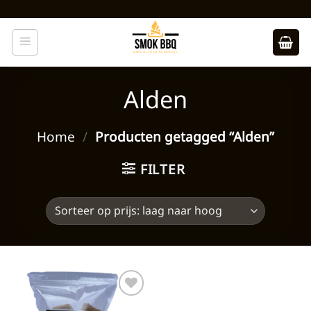
Ga
naar
inhoud
Alden
Home
/
Producten getagged “Alden”
FILTER
Toevoegen