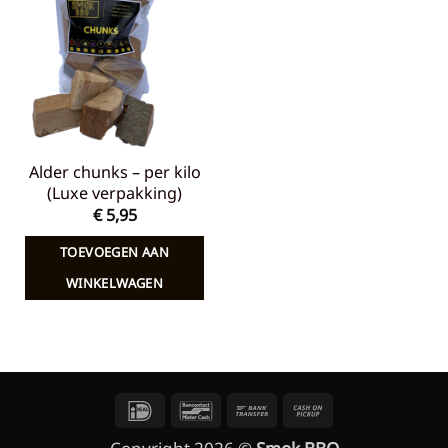
aan
verlanglijst
Alder chunks – per kilo
(Luxe verpakking)
€
5,95
TOEVOEGEN AAN
WINKELWAGEN
IDeal
Bancontact
Bank
Cash
Transfer
on