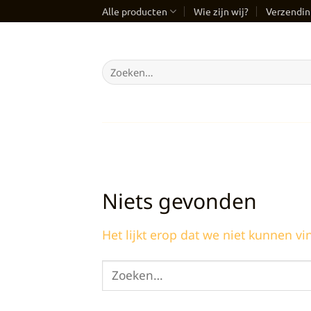
Ga
Alle producten
Wie zijn wij?
Verzendin
naar
inhoud
Zoeken
naar:
Niets gevonden
Het lijkt erop dat we niet kunnen vi