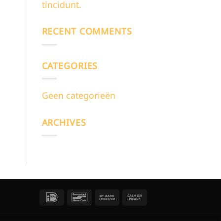
tincidunt.
RECENT COMMENTS
CATEGORIES
Geen categorieën
ARCHIVES
IDeal
Bancontact
Bank
Cash
Transfer
on
Pickup